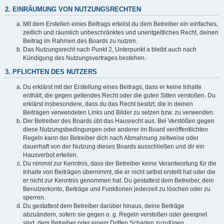
2. EINRÄUMUNG VON NUTZUNGSRECHTEN
Mit dem Erstellen eines Beitrags erteilst du dem Betreiber ein einfaches,
zeitlich und räumlich unbeschränktes und unentgeltliches Recht, deinen
Beitrag im Rahmen des Boards zu nutzen.
Das Nutzungsrecht nach Punkt 2, Unterpunkt a bleibt auch nach
Kündigung des Nutzungsvertrages bestehen.
3. PFLICHTEN DES NUTZERS
Du erklärst mit der Erstellung eines Beitrags, dass er keine Inhalte
enthält, die gegen geltendes Recht oder die guten Sitten verstoßen. Du
erklärst insbesondere, dass du das Recht besitzt, die in deinen
Beiträgen verwendeten Links und Bilder zu setzen bzw. zu verwenden.
Der Betreiber des Boards übt das Hausrecht aus. Bei Verstößen gegen
diese Nutzungsbedingungen oder anderer im Board veröffentlichten
Regeln kann der Betreiber dich nach Abmahnung zeitweise oder
dauerhaft von der Nutzung dieses Boards ausschließen und dir ein
Hausverbot erteilen.
Du nimmst zur Kenntnis, dass der Betreiber keine Verantwortung für die
Inhalte von Beiträgen übernimmt, die er nicht selbst erstellt hat oder die
er nicht zur Kenntnis genommen hat. Du gestattest dem Betreiber, dein
Benutzerkonto, Beiträge und Funktionen jederzeit zu löschen oder zu
sperren.
Du gestattest dem Betreiber darüber hinaus, deine Beiträge
abzuändern, sofern sie gegen o. g. Regeln verstoßen oder geeignet
sind, dem Betreiber oder einem Dritten Schaden zuzufügen.