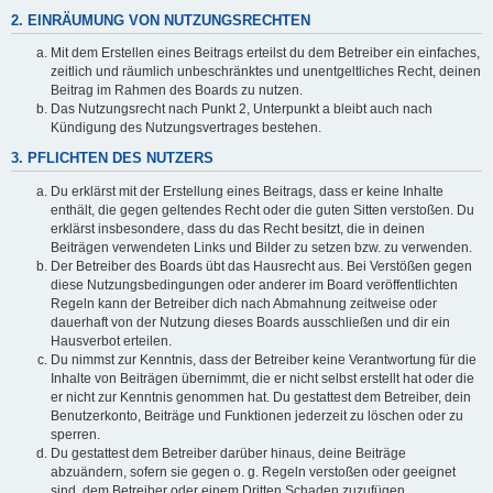
2. EINRÄUMUNG VON NUTZUNGSRECHTEN
Mit dem Erstellen eines Beitrags erteilst du dem Betreiber ein einfaches,
zeitlich und räumlich unbeschränktes und unentgeltliches Recht, deinen
Beitrag im Rahmen des Boards zu nutzen.
Das Nutzungsrecht nach Punkt 2, Unterpunkt a bleibt auch nach
Kündigung des Nutzungsvertrages bestehen.
3. PFLICHTEN DES NUTZERS
Du erklärst mit der Erstellung eines Beitrags, dass er keine Inhalte
enthält, die gegen geltendes Recht oder die guten Sitten verstoßen. Du
erklärst insbesondere, dass du das Recht besitzt, die in deinen
Beiträgen verwendeten Links und Bilder zu setzen bzw. zu verwenden.
Der Betreiber des Boards übt das Hausrecht aus. Bei Verstößen gegen
diese Nutzungsbedingungen oder anderer im Board veröffentlichten
Regeln kann der Betreiber dich nach Abmahnung zeitweise oder
dauerhaft von der Nutzung dieses Boards ausschließen und dir ein
Hausverbot erteilen.
Du nimmst zur Kenntnis, dass der Betreiber keine Verantwortung für die
Inhalte von Beiträgen übernimmt, die er nicht selbst erstellt hat oder die
er nicht zur Kenntnis genommen hat. Du gestattest dem Betreiber, dein
Benutzerkonto, Beiträge und Funktionen jederzeit zu löschen oder zu
sperren.
Du gestattest dem Betreiber darüber hinaus, deine Beiträge
abzuändern, sofern sie gegen o. g. Regeln verstoßen oder geeignet
sind, dem Betreiber oder einem Dritten Schaden zuzufügen.