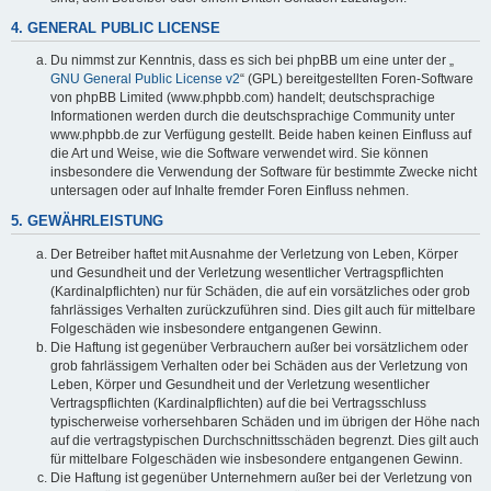
4. GENERAL PUBLIC LICENSE
Du nimmst zur Kenntnis, dass es sich bei phpBB um eine unter der „
GNU General Public License v2
“ (GPL) bereitgestellten Foren-Software
von phpBB Limited (www.phpbb.com) handelt; deutschsprachige
Informationen werden durch die deutschsprachige Community unter
www.phpbb.de zur Verfügung gestellt. Beide haben keinen Einfluss auf
die Art und Weise, wie die Software verwendet wird. Sie können
insbesondere die Verwendung der Software für bestimmte Zwecke nicht
untersagen oder auf Inhalte fremder Foren Einfluss nehmen.
5. GEWÄHRLEISTUNG
Der Betreiber haftet mit Ausnahme der Verletzung von Leben, Körper
und Gesundheit und der Verletzung wesentlicher Vertragspflichten
(Kardinalpflichten) nur für Schäden, die auf ein vorsätzliches oder grob
fahrlässiges Verhalten zurückzuführen sind. Dies gilt auch für mittelbare
Folgeschäden wie insbesondere entgangenen Gewinn.
Die Haftung ist gegenüber Verbrauchern außer bei vorsätzlichem oder
grob fahrlässigem Verhalten oder bei Schäden aus der Verletzung von
Leben, Körper und Gesundheit und der Verletzung wesentlicher
Vertragspflichten (Kardinalpflichten) auf die bei Vertragsschluss
typischerweise vorhersehbaren Schäden und im übrigen der Höhe nach
auf die vertragstypischen Durchschnittsschäden begrenzt. Dies gilt auch
für mittelbare Folgeschäden wie insbesondere entgangenen Gewinn.
Die Haftung ist gegenüber Unternehmern außer bei der Verletzung von