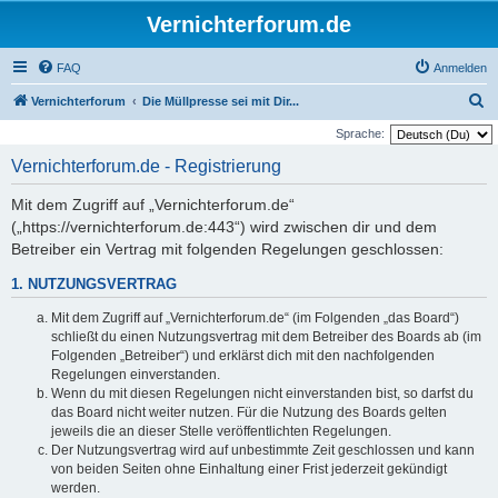
Vernichterforum.de
FAQ
Anmelden
S
Vernichterforum
Die Müllpresse sei mit Dir...
u
Sprache:
c
Vernichterforum.de - Registrierung
h
Mit dem Zugriff auf „Vernichterforum.de“
e
(„https://vernichterforum.de:443“) wird zwischen dir und dem
Betreiber ein Vertrag mit folgenden Regelungen geschlossen:
1. NUTZUNGSVERTRAG
Mit dem Zugriff auf „Vernichterforum.de“ (im Folgenden „das Board“)
schließt du einen Nutzungsvertrag mit dem Betreiber des Boards ab (im
Folgenden „Betreiber“) und erklärst dich mit den nachfolgenden
Regelungen einverstanden.
Wenn du mit diesen Regelungen nicht einverstanden bist, so darfst du
das Board nicht weiter nutzen. Für die Nutzung des Boards gelten
jeweils die an dieser Stelle veröffentlichten Regelungen.
Der Nutzungsvertrag wird auf unbestimmte Zeit geschlossen und kann
von beiden Seiten ohne Einhaltung einer Frist jederzeit gekündigt
werden.