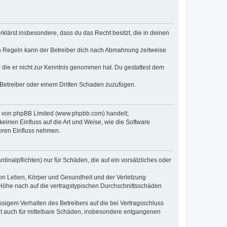
erklärst insbesondere, dass du das Recht besitzt, die in deinen
n Regeln kann der Betreiber dich nach Abmahnung zeitweise
er die er nicht zur Kenntnis genommen hat. Du gestattest dem
 Betreiber oder einem Dritten Schaden zuzufügen.
re von phpBB Limited (www.phpbb.com) handelt;
inen Einfluss auf die Art und Weise, wie die Software
oren Einfluss nehmen.
inalpflichten) nur für Schäden, die auf ein vorsätzliches oder
von Leben, Körper und Gesundheit und der Verletzung
r Höhe nach auf die vertragstypischen Durchschnittsschäden
sigem Verhalten des Betreibers auf die bei Vertragsschluss
lt auch für mittelbare Schäden, insbesondere entgangenen