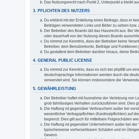
Das Nutzungsrecht nach Punkt 2, Unterpunkt a bleibt 
3. PFLICHTEN DES NUTZERS
Du erklärst mit der Erstellung eines Beitrags, dass er ke
Beiträgen verwendeten Links und Bilder zu setzen bzw.
Der Betreiber des Boards übt das Hausrecht aus. Bei V
oder dauerhaft von der Nutzung dieses Boards ausschlie
Du nimmst zur Kenntnis, dass der Betreiber keine Verantw
Betreiber, dein Benutzerkonto, Beiträge und Funktionen 
Du gestattest dem Betreiber darüber hinaus, deine Beit
4. GENERAL PUBLIC LICENSE
Du nimmst zur Kenntnis, dass es sich bei phpBB um eine
deutschsprachige Informationen werden durch die deuts
verwendet wird. Sie können insbesondere die Verwendun
5. GEWÄHRLEISTUNG
Der Betreiber haftet mit Ausnahme der Verletzung von Le
grob fahrlässiges Verhalten zurückzuführen sind. Dies 
Die Haftung ist gegenüber Verbrauchern außer bei vors
wesentlicher Vertragspflichten (Kardinalpflichten) auf
begrenzt. Dies gilt auch für mittelbare Folgeschäden 
Die Haftung ist gegenüber Unternehmern außer bei der V
typischerweise vorhersehbaren Schäden und im Übrigen 
Gewinn.