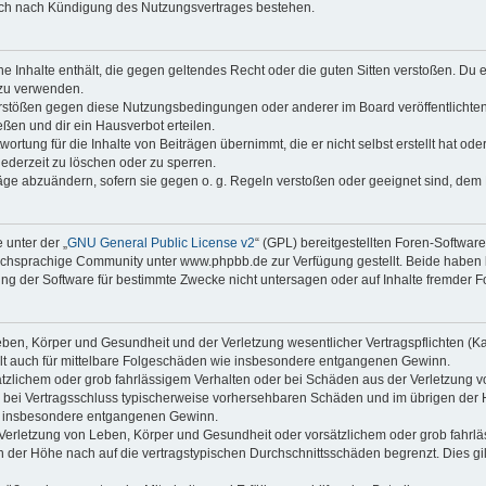
auch nach Kündigung des Nutzungsvertrages bestehen.
ine Inhalte enthält, die gegen geltendes Recht oder die guten Sitten verstoßen. Du 
 zu verwenden.
erstößen gegen diese Nutzungsbedingungen oder anderer im Board veröffentlichte
ßen und dir ein Hausverbot erteilen.
ortung für die Inhalte von Beiträgen übernimmt, die er nicht selbst erstellt hat od
jederzeit zu löschen oder zu sperren.
räge abzuändern, sofern sie gegen o. g. Regeln verstoßen oder geeignet sind, dem
 unter der „
GNU General Public License v2
“ (GPL) bereitgestellten Foren-Softwa
chsprachige Community unter www.phpbb.de zur Verfügung gestellt. Beide haben ke
g der Software für bestimmte Zwecke nicht untersagen oder auf Inhalte fremder F
ben, Körper und Gesundheit und der Verletzung wesentlicher Vertragspflichten (Kard
gilt auch für mittelbare Folgeschäden wie insbesondere entgangenen Gewinn.
ätzlichem oder grob fahrlässigem Verhalten oder bei Schäden aus der Verletzung 
 die bei Vertragsschluss typischerweise vorhersehbaren Schäden und im übrigen de
wie insbesondere entgangenen Gewinn.
erletzung von Leben, Körper und Gesundheit oder vorsätzlichem oder grob fahrläs
der Höhe nach auf die vertragstypischen Durchschnittsschäden begrenzt. Dies gi