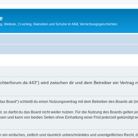
e
g, Wetlook, Crushing, Klamotten und Schuhe im Müll, Vernichtungsgeschichten
rnichterforum.de:443“) wird zwischen dir und dem Betreiber ein Vertra
„das Board“) schließt du einen Nutzungsvertrag mit dem Betreiber des Boards ab (im
 so darfst du das Board nicht weiter nutzen. Für die Nutzung des Boards gelten jew
sen und kann von beiden Seiten ohne Einhaltung einer Frist jederzeit gekündigt w
ber ein einfaches, zeitlich und räumlich unbeschränktes und unentgeltliches Recht