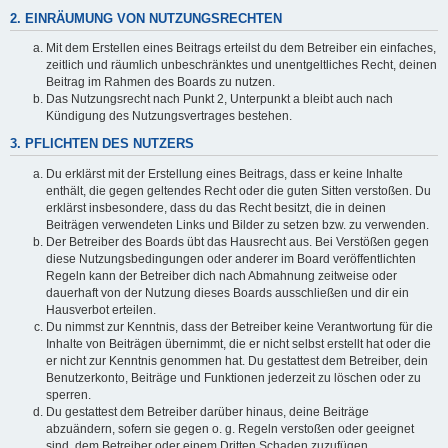
2. EINRÄUMUNG VON NUTZUNGSRECHTEN
Mit dem Erstellen eines Beitrags erteilst du dem Betreiber ein einfaches,
zeitlich und räumlich unbeschränktes und unentgeltliches Recht, deinen
Beitrag im Rahmen des Boards zu nutzen.
Das Nutzungsrecht nach Punkt 2, Unterpunkt a bleibt auch nach
Kündigung des Nutzungsvertrages bestehen.
3. PFLICHTEN DES NUTZERS
Du erklärst mit der Erstellung eines Beitrags, dass er keine Inhalte
enthält, die gegen geltendes Recht oder die guten Sitten verstoßen. Du
erklärst insbesondere, dass du das Recht besitzt, die in deinen
Beiträgen verwendeten Links und Bilder zu setzen bzw. zu verwenden.
Der Betreiber des Boards übt das Hausrecht aus. Bei Verstößen gegen
diese Nutzungsbedingungen oder anderer im Board veröffentlichten
Regeln kann der Betreiber dich nach Abmahnung zeitweise oder
dauerhaft von der Nutzung dieses Boards ausschließen und dir ein
Hausverbot erteilen.
Du nimmst zur Kenntnis, dass der Betreiber keine Verantwortung für die
Inhalte von Beiträgen übernimmt, die er nicht selbst erstellt hat oder die
er nicht zur Kenntnis genommen hat. Du gestattest dem Betreiber, dein
Benutzerkonto, Beiträge und Funktionen jederzeit zu löschen oder zu
sperren.
Du gestattest dem Betreiber darüber hinaus, deine Beiträge
abzuändern, sofern sie gegen o. g. Regeln verstoßen oder geeignet
sind, dem Betreiber oder einem Dritten Schaden zuzufügen.