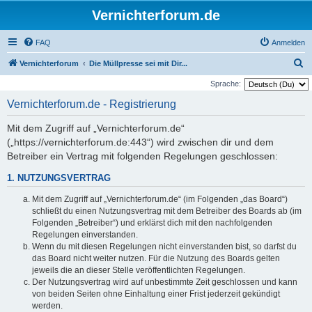
Vernichterforum.de
FAQ
Anmelden
S
Vernichterforum
Die Müllpresse sei mit Dir...
u
Sprache:
c
Vernichterforum.de - Registrierung
h
Mit dem Zugriff auf „Vernichterforum.de“
e
(„https://vernichterforum.de:443“) wird zwischen dir und dem
Betreiber ein Vertrag mit folgenden Regelungen geschlossen:
1. NUTZUNGSVERTRAG
Mit dem Zugriff auf „Vernichterforum.de“ (im Folgenden „das Board“)
schließt du einen Nutzungsvertrag mit dem Betreiber des Boards ab (im
Folgenden „Betreiber“) und erklärst dich mit den nachfolgenden
Regelungen einverstanden.
Wenn du mit diesen Regelungen nicht einverstanden bist, so darfst du
das Board nicht weiter nutzen. Für die Nutzung des Boards gelten
jeweils die an dieser Stelle veröffentlichten Regelungen.
Der Nutzungsvertrag wird auf unbestimmte Zeit geschlossen und kann
von beiden Seiten ohne Einhaltung einer Frist jederzeit gekündigt
werden.