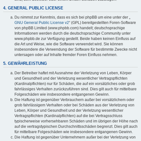
4. GENERAL PUBLIC LICENSE
Du nimmst zur Kenntnis, dass es sich bei phpBB um eine unter der „
GNU General Public License v2
“ (GPL) bereitgestellten Foren-Software
von phpBB Limited (www.phpbb.com) handelt; deutschsprachige
Informationen werden durch die deutschsprachige Community unter
www.phpbb.de zur Verfügung gestellt. Beide haben keinen Einfluss auf
die Art und Weise, wie die Software verwendet wird. Sie können
insbesondere die Verwendung der Software für bestimmte Zwecke nicht
untersagen oder auf Inhalte fremder Foren Einfluss nehmen.
5. GEWÄHRLEISTUNG
Der Betreiber haftet mit Ausnahme der Verletzung von Leben, Körper
und Gesundheit und der Verletzung wesentlicher Vertragspflichten
(Kardinalpflichten) nur für Schäden, die auf ein vorsätzliches oder grob
fahrlässiges Verhalten zurückzuführen sind. Dies gilt auch für mittelbare
Folgeschäden wie insbesondere entgangenen Gewinn.
Die Haftung ist gegenüber Verbrauchern außer bei vorsätzlichem oder
grob fahrlässigem Verhalten oder bei Schäden aus der Verletzung von
Leben, Körper und Gesundheit und der Verletzung wesentlicher
Vertragspflichten (Kardinalpflichten) auf die bei Vertragsschluss
typischerweise vorhersehbaren Schäden und im übrigen der Höhe nach
auf die vertragstypischen Durchschnittsschäden begrenzt. Dies gilt auch
für mittelbare Folgeschäden wie insbesondere entgangenen Gewinn.
Die Haftung ist gegenüber Unternehmern außer bei der Verletzung von