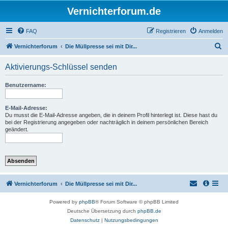
Vernichterforum.de
FAQ
Registrieren
Anmelden
S
Vernichterforum
Die Müllpresse sei mit Dir...
u
Aktivierungs-Schlüssel senden
c
h
Benutzername:
e
E-Mail-Adresse:
Du musst die E-Mail-Adresse angeben, die in deinem Profil hinterlegt ist. Diese hast du
bei der Registrierung angegeben oder nachträglich in deinem persönlichen Bereich
geändert.
Vernichterforum
Die Müllpresse sei mit Dir...
Powered by
phpBB
® Forum Software © phpBB Limited
Deutsche Übersetzung durch
phpBB.de
Datenschutz
|
Nutzungsbedingungen