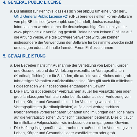
4. GENERAL PUBLIC LICENSE
Du nimmst zur Kenntnis, dass es sich bei phpBB um eine unter der „
GNU General Public License v2
“ (GPL) bereitgestellten Foren-Software
von phpBB Limited (www.phpbb.com) handelt; deutschsprachige
Informationen werden durch die deutschsprachige Community unter
www.phpbb.de zur Verfügung gestellt. Beide haben keinen Einfluss auf
die Art und Weise, wie die Software verwendet wird. Sie können
insbesondere die Verwendung der Software für bestimmte Zwecke nicht
untersagen oder auf Inhalte fremder Foren Einfluss nehmen.
5. GEWÄHRLEISTUNG
Der Betreiber haftet mit Ausnahme der Verletzung von Leben, Körper
und Gesundheit und der Verletzung wesentlicher Vertragspflichten
(Kardinalpflichten) nur für Schäden, die auf ein vorsätzliches oder grob
fahrlässiges Verhalten zurückzuführen sind. Dies gilt auch für mittelbare
Folgeschäden wie insbesondere entgangenen Gewinn.
Die Haftung ist gegenüber Verbrauchern außer bei vorsätzlichem oder
grob fahrlässigem Verhalten oder bei Schäden aus der Verletzung von
Leben, Körper und Gesundheit und der Verletzung wesentlicher
Vertragspflichten (Kardinalpflichten) auf die bei Vertragsschluss
typischerweise vorhersehbaren Schäden und im übrigen der Höhe nach
auf die vertragstypischen Durchschnittsschäden begrenzt. Dies gilt auch
für mittelbare Folgeschäden wie insbesondere entgangenen Gewinn.
Die Haftung ist gegenüber Unternehmern außer bei der Verletzung von
Leben, Körper und Gesundheit oder vorsätzlichem oder grob