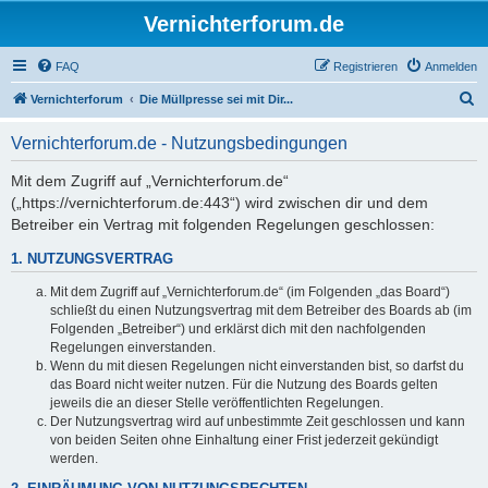
Vernichterforum.de
FAQ
Registrieren
Anmelden
S
Vernichterforum
Die Müllpresse sei mit Dir...
u
Vernichterforum.de - Nutzungsbedingungen
c
h
Mit dem Zugriff auf „Vernichterforum.de“
(„https://vernichterforum.de:443“) wird zwischen dir und dem
e
Betreiber ein Vertrag mit folgenden Regelungen geschlossen:
1. NUTZUNGSVERTRAG
Mit dem Zugriff auf „Vernichterforum.de“ (im Folgenden „das Board“)
schließt du einen Nutzungsvertrag mit dem Betreiber des Boards ab (im
Folgenden „Betreiber“) und erklärst dich mit den nachfolgenden
Regelungen einverstanden.
Wenn du mit diesen Regelungen nicht einverstanden bist, so darfst du
das Board nicht weiter nutzen. Für die Nutzung des Boards gelten
jeweils die an dieser Stelle veröffentlichten Regelungen.
Der Nutzungsvertrag wird auf unbestimmte Zeit geschlossen und kann
von beiden Seiten ohne Einhaltung einer Frist jederzeit gekündigt
werden.