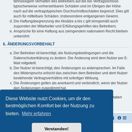
fahrlässigem Verhalten des Betreibers auf die bei Vertragsschluss
typischerweise vorhersehbaren Schäden und im Übrigen der Höhe
nach auf die vertragstypischen Durchschnittsschäden begrenzt. Dies gilt
auch für mittelbare Schäden, insbesondere entgangenen Gewinn.
Die Haftungsbegrenzung der Absätze a bis c gilt sinngemäß auch
zugunsten der Mitarbeiter und Erfüllungsgehilfen des Betreibers.
Ansprüche für eine Haftung aus zwingendem nationalem Recht bleiben
unberührt.
6. ÄNDERUNGSVORBEHALT
Der Betreiber ist berechtigt, die Nutzungsbedingungen und die
Datenschutzerklärung zu ändern. Die Änderung wird dem Nutzer per E-
Mail mitgeteilt.
Der Nutzer ist berechtigt, den Änderungen zu widersprechen. Im Falle
des Widerspruchs erlischt das zwischen dem Betreiber und dem Nutzer
bestehende Vertragsverhältnis mit sofortiger Wirkung.
Die Änderungen gelten als anerkannt und verbindlich, wenn der Nutzer
den Änderungen zugestimmt hat.
Informationen über den Umgang mit deinen persönlichen Daten
Diese Website nutzt Cookies, um dir den
sind in der Datenschutzerklärung enthalten.
bestmöglichen Komfort bei der Nutzung zu
bieten.
Mehr erfahren
Vernichterforum
Die Müllpresse sei mit Dir...
Verstanden!
Powered by
phpBB
® Forum Software © phpBB Limited