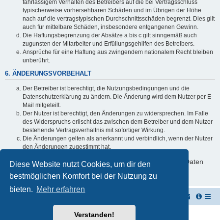
fahrlässigem Verhalten des Betreibers auf die bei Vertragsschluss
typischerweise vorhersehbaren Schäden und im Übrigen der Höhe
nach auf die vertragstypischen Durchschnittsschäden begrenzt. Dies gilt
auch für mittelbare Schäden, insbesondere entgangenen Gewinn.
Die Haftungsbegrenzung der Absätze a bis c gilt sinngemäß auch
zugunsten der Mitarbeiter und Erfüllungsgehilfen des Betreibers.
Ansprüche für eine Haftung aus zwingendem nationalem Recht bleiben
unberührt.
6. ÄNDERUNGSVORBEHALT
Der Betreiber ist berechtigt, die Nutzungsbedingungen und die
Datenschutzerklärung zu ändern. Die Änderung wird dem Nutzer per E-
Mail mitgeteilt.
Der Nutzer ist berechtigt, den Änderungen zu widersprechen. Im Falle
des Widerspruchs erlischt das zwischen dem Betreiber und dem Nutzer
bestehende Vertragsverhältnis mit sofortiger Wirkung.
Die Änderungen gelten als anerkannt und verbindlich, wenn der Nutzer
den Änderungen zugestimmt hat.
Informationen über den Umgang mit deinen persönlichen Daten
Diese Website nutzt Cookies, um dir den
sind in der Datenschutzerklärung enthalten.
bestmöglichen Komfort bei der Nutzung zu
bieten.
Mehr erfahren
Vernichterforum
Die Müllpresse sei mit Dir...
Verstanden!
Powered by
phpBB
® Forum Software © phpBB Limited