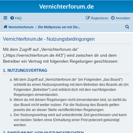
Vernichterforum.de
FAQ
Registrieren
Anmelden
S
Vernichterforum
Die Müllpresse sei mit Dir...
u
Vernichterforum.de - Nutzungsbedingungen
c
h
Mit dem Zugriff auf „Vernichterforum.de“
(„https://vernichterforum.de:443“) wird zwischen dir und dem
e
Betreiber ein Vertrag mit folgenden Regelungen geschlossen:
1. NUTZUNGSVERTRAG
Mit dem Zugriff auf „Vernichterforum.de“ (im Folgenden „das Board“)
schließt du einen Nutzungsvertrag mit dem Betreiber des Boards ab (im
Folgenden „Betreiber“) und erklärst dich mit den nachfolgenden
Regelungen einverstanden.
Wenn du mit diesen Regelungen nicht einverstanden bist, so darfst du
das Board nicht weiter nutzen. Für die Nutzung des Boards gelten
jeweils die an dieser Stelle veröffentlichten Regelungen.
Der Nutzungsvertrag wird auf unbestimmte Zeit geschlossen und kann
von beiden Seiten ohne Einhaltung einer Frist jederzeit gekündigt
werden.