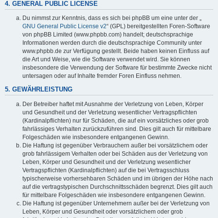
4. GENERAL PUBLIC LICENSE
Du nimmst zur Kenntnis, dass es sich bei phpBB um eine unter der „
GNU General Public License v2
“ (GPL) bereitgestellten Foren-Software
von phpBB Limited (www.phpbb.com) handelt; deutschsprachige
Informationen werden durch die deutschsprachige Community unter
www.phpbb.de zur Verfügung gestellt. Beide haben keinen Einfluss auf
die Art und Weise, wie die Software verwendet wird. Sie können
insbesondere die Verwendung der Software für bestimmte Zwecke nicht
untersagen oder auf Inhalte fremder Foren Einfluss nehmen.
5. GEWÄHRLEISTUNG
Der Betreiber haftet mit Ausnahme der Verletzung von Leben, Körper
und Gesundheit und der Verletzung wesentlicher Vertragspflichten
(Kardinalpflichten) nur für Schäden, die auf ein vorsätzliches oder grob
fahrlässiges Verhalten zurückzuführen sind. Dies gilt auch für mittelbare
Folgeschäden wie insbesondere entgangenen Gewinn.
Die Haftung ist gegenüber Verbrauchern außer bei vorsätzlichem oder
grob fahrlässigem Verhalten oder bei Schäden aus der Verletzung von
Leben, Körper und Gesundheit und der Verletzung wesentlicher
Vertragspflichten (Kardinalpflichten) auf die bei Vertragsschluss
typischerweise vorhersehbaren Schäden und im übrigen der Höhe nach
auf die vertragstypischen Durchschnittsschäden begrenzt. Dies gilt auch
für mittelbare Folgeschäden wie insbesondere entgangenen Gewinn.
Die Haftung ist gegenüber Unternehmern außer bei der Verletzung von
Leben, Körper und Gesundheit oder vorsätzlichem oder grob