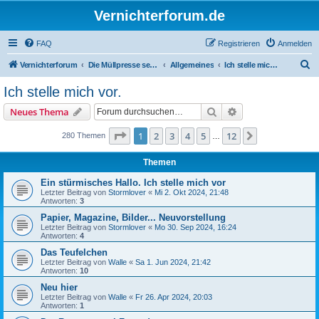
Vernichterforum.de
FAQ
Registrieren
Anmelden
S
Vernichterforum
Die Müllpresse sei mit Dir...
Allgemeines
Ich stelle mich vor.
u
Ich stelle mich vor.
c
Suche
Erweiterte Suche
Neues Thema
h
e
Seite
1
von
12
1
2
3
4
5
12
Nächste
280 Themen
…
Themen
Ein stürmisches Hallo. Ich stelle mich vor
Letzter Beitrag von
Stormlover
«
Mi 2. Okt 2024, 21:48
Antworten:
3
Papier, Magazine, Bilder... Neuvorstellung
Letzter Beitrag von
Stormlover
«
Mo 30. Sep 2024, 16:24
Antworten:
4
Das Teufelchen
Letzter Beitrag von
Walle
«
Sa 1. Jun 2024, 21:42
Antworten:
10
Neu hier
Letzter Beitrag von
Walle
«
Fr 26. Apr 2024, 20:03
Antworten:
1