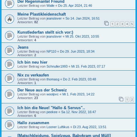
Der Regenmantel Freund
Letzter Beitrag von
Walle
«
Do 25. Apr 2024, 21:46
Meine Plastikleidenschaft
Letzter Beitrag von
jeanslover
«
So 14. Jan 2024, 16:51
Antworten:
82
1
2
3
4
5
Kunstlederfan stellt sich vor:)
Letzter Beitrag von
jeanslover
«
Mi 25. Okt 2023, 10:55
Antworten:
4
Jeans
Letzter Beitrag von
NP110
«
Do 29. Jun 2023, 18:34
Antworten:
2
Ich bin neu hier
Letzter Beitrag von
Schnuller1993
«
Mi 15. Feb 2023, 07:17
Nix zu verkaufen
Letzter Beitrag von
thomasg
«
Do 2. Feb 2023, 03:48
Antworten:
1
Der Neue aus der Schweiz
Letzter Beitrag von
woolpvc
«
Mi 1. Feb 2023, 14:22
Antworten:
23
1
2
Ich bin die Neue! "Hallo & Servus"..
Letzter Beitrag von
peekee
«
Sa 12. Nov 2022, 16:47
Antworten:
6
Hallo zusammen
Letzter Beitrag von
Looner Luftikus
«
Di 23. Aug 2022, 13:51
[Matschkleidung, Spielzeug, Babykram und Müll]