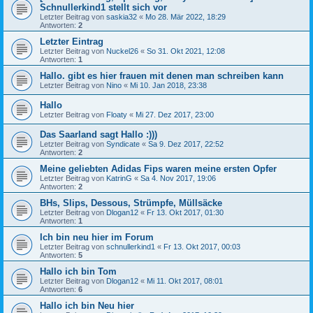
Schnullerkind1 stellt sich vor
Letzter Beitrag von
saskia32
«
Mo 28. Mär 2022, 18:29
Antworten:
2
Letzter Eintrag
Letzter Beitrag von
Nuckel26
«
So 31. Okt 2021, 12:08
Antworten:
1
Hallo. gibt es hier frauen mit denen man schreiben kann
Letzter Beitrag von
Nino
«
Mi 10. Jan 2018, 23:38
Hallo
Letzter Beitrag von
Floaty
«
Mi 27. Dez 2017, 23:00
Das Saarland sagt Hallo :)))
Letzter Beitrag von
Syndicate
«
Sa 9. Dez 2017, 22:52
Antworten:
2
Meine geliebten Adidas Fips waren meine ersten Opfer
Letzter Beitrag von
KatrinG
«
Sa 4. Nov 2017, 19:06
Antworten:
2
BHs, Slips, Dessous, Strümpfe, Müllsäcke
Letzter Beitrag von
Dlogan12
«
Fr 13. Okt 2017, 01:30
Antworten:
1
Ich bin neu hier im Forum
Letzter Beitrag von
schnullerkind1
«
Fr 13. Okt 2017, 00:03
Antworten:
5
Hallo ich bin Tom
Letzter Beitrag von
Dlogan12
«
Mi 11. Okt 2017, 08:01
Antworten:
6
Hallo ich bin Neu hier