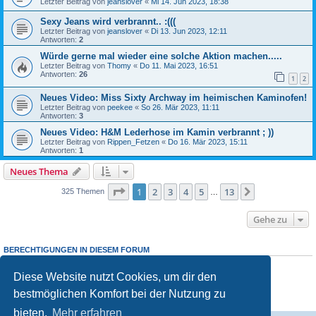
Letzter Beitrag von
jeanslover
«
Mi 14. Jun 2023, 18:38
Sexy Jeans wird verbrannt.. :(((
Letzter Beitrag von
jeanslover
«
Di 13. Jun 2023, 12:11
Antworten:
2
Würde gerne mal wieder eine solche Aktion machen.....
Letzter Beitrag von
Thomy
«
Do 11. Mai 2023, 16:51
Antworten:
26
1
2
Neues Video: Miss Sixty Archway im heimischen Kaminofen!
Letzter Beitrag von
peekee
«
So 26. Mär 2023, 11:11
Antworten:
3
Neues Video: H&M Lederhose im Kamin verbrannt ; ))
Letzter Beitrag von
Rippen_Fetzen
«
Do 16. Mär 2023, 15:11
Antworten:
1
Neues Thema
Seite
1
von
13
1
2
3
4
5
13
Nächste
325 Themen
…
Gehe zu
BERECHTIGUNGEN IN DIESEM FORUM
Du darfst
keine
neuen Themen in diesem Forum erstellen.
Du darfst
keine
Antworten zu Themen in diesem Forum erstellen.
Diese Website nutzt Cookies, um dir den
Du darfst deine Beiträge in diesem Forum
nicht
ändern.
bestmöglichen Komfort bei der Nutzung zu
Du darfst deine Beiträge in diesem Forum
nicht
löschen.
Du darfst
keine
Dateianhänge in diesem Forum erstellen.
bieten.
Mehr erfahren