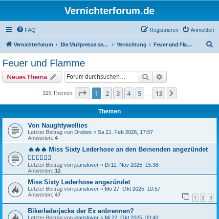
Vernichterforum.de
FAQ
Registrieren
Anmelden
S
Vernichterforum
Die Müllpresse sei mit Dir...
Vernichtung
Feuer und Flamme
u
Feuer und Flamme
c
Suche
Erweiterte Suche
Neues Thema
h
e
Seite
1
von
13
1
2
3
4
5
13
Nächste
325 Themen
…
Themen
Von Naughtywellies
Letzter Beitrag von
Drebes
«
Sa 21. Feb 2026, 17:57
Antworten:
4
🔥🔥🔥 Miss Sixty Lederhose an den Beinenden angezündet
❤️‍🔥❤️‍🔥❤️‍🔥
Letzter Beitrag von
jeanslover
«
Di 11. Nov 2025, 15:38
Antworten:
12
Miss Sixty Lederhose angezündet
Letzter Beitrag von
jeanslover
«
Mo 27. Okt 2025, 10:57
Antworten:
47
1
2
3
Bikerlederjacke der Ex anbrennen?
Letzter Beitrag von
jeanslover
«
Mi 22. Okt 2025, 09:40