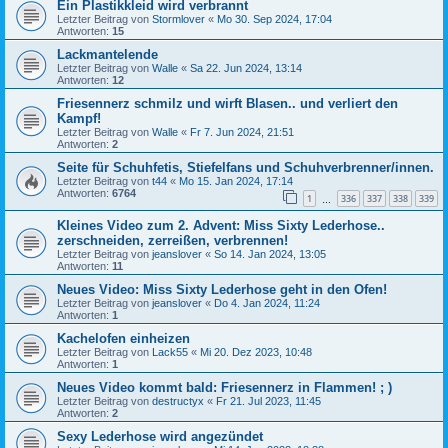
Ein Plastikkleid wird verbrannt
Letzter Beitrag von
Stormlover
«
Mo 30. Sep 2024, 17:04
Antworten:
15
Lackmantelende
Letzter Beitrag von
Walle
«
Sa 22. Jun 2024, 13:14
Antworten:
12
Friesennerz schmilz und wirft Blasen.. und verliert den
Kampf!
Letzter Beitrag von
Walle
«
Fr 7. Jun 2024, 21:51
Antworten:
2
Seite für Schuhfetis, Stiefelfans und Schuhverbrenner/innen.
Letzter Beitrag von
t44
«
Mo 15. Jan 2024, 17:14
Antworten:
6764
1
336
337
338
339
…
Kleines Video zum 2. Advent: Miss Sixty Lederhose..
zerschneiden, zerreißen, verbrennen!
Letzter Beitrag von
jeanslover
«
So 14. Jan 2024, 13:05
Antworten:
11
Neues Video: Miss Sixty Lederhose geht in den Ofen!
Letzter Beitrag von
jeanslover
«
Do 4. Jan 2024, 11:24
Antworten:
1
Kachelofen einheizen
Letzter Beitrag von
Lack55
«
Mi 20. Dez 2023, 10:48
Antworten:
1
Neues Video kommt bald: Friesennerz in Flammen! ; )
Letzter Beitrag von
destructyx
«
Fr 21. Jul 2023, 11:45
Antworten:
2
Sexy Lederhose wird angezündet