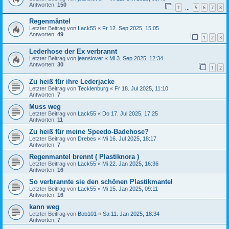
Antworten:
150
1
5
6
7
8
…
Regenmäntel
Letzter Beitrag von
Lack55
«
Fr 12. Sep 2025, 15:05
Antworten:
49
1
2
3
Lederhose der Ex verbrannt
Letzter Beitrag von
jeanslover
«
Mi 3. Sep 2025, 12:34
Antworten:
30
1
2
Zu heiß für ihre Lederjacke
Letzter Beitrag von
Tecklenburg
«
Fr 18. Jul 2025, 11:10
Antworten:
7
Muss weg
Letzter Beitrag von
Lack55
«
Do 17. Jul 2025, 17:25
Antworten:
11
Zu heiß für meine Speedo-Badehose?
Letzter Beitrag von
Drebes
«
Mi 16. Jul 2025, 18:17
Antworten:
7
Regenmantel brennt ( Plastiknora )
Letzter Beitrag von
Lack55
«
Mi 22. Jan 2025, 16:36
Antworten:
16
So verbrannte sie den schönen Plastikmantel
Letzter Beitrag von
Lack55
«
Mi 15. Jan 2025, 09:11
Antworten:
16
kann weg
Letzter Beitrag von
Bob101
«
Sa 11. Jan 2025, 18:34
Antworten:
7