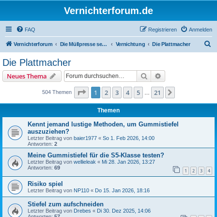
Vernichterforum.de
FAQ
Registrieren
Anmelden
S
Vernichterforum
Die Müllpresse sei mit Dir...
Vernichtung
Die Plattmacher
u
Die Plattmacher
c
Suche
Erweiterte Suche
Neues Thema
h
e
Seite
1
von
21
1
2
3
4
5
21
Nächste
504 Themen
…
Themen
Kennt jemand lustige Methoden, um Gummistiefel
auszuziehen?
Letzter Beitrag von
baier1977
«
So 1. Feb 2026, 14:00
Antworten:
2
Meine Gummistiefel für die S5-Klasse testen?
Letzter Beitrag von
wellieleak
«
Mi 28. Jan 2026, 13:27
Antworten:
69
1
2
3
4
Risiko spiel
Letzter Beitrag von
NP110
«
Do 15. Jan 2026, 18:16
Stiefel zum aufschneiden
Letzter Beitrag von
Drebes
«
Di 30. Dez 2025, 14:06
Antworten:
57