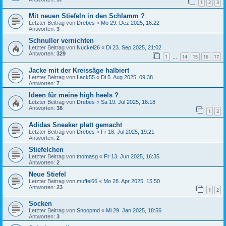
1
2
3
Mit neuen Stiefeln in den Schlamm ?
Letzter Beitrag von
Drebes
«
Mo 29. Dez 2025, 16:22
Antworten:
3
Schnuller vernichten
Letzter Beitrag von
Nuckel26
«
Di 23. Sep 2025, 21:02
Antworten:
329
1
14
15
16
17
…
Jacke mit der Kreissäge halbiert
Letzter Beitrag von
Lack55
«
Di 5. Aug 2025, 09:38
Antworten:
7
Ideen für meine high heels ?
Letzter Beitrag von
Drebes
«
Sa 19. Jul 2025, 16:18
Antworten:
38
1
2
Adidas Sneaker platt gemacht
Letzter Beitrag von
Drebes
«
Fr 18. Jul 2025, 19:21
Antworten:
2
Stiefelchen
Letzter Beitrag von
thomasg
«
Fr 13. Jun 2025, 16:35
Antworten:
2
Neue Stiefel
Letzter Beitrag von
muffel66
«
Mo 28. Apr 2025, 15:50
Antworten:
23
1
2
Socken
Letzter Beitrag von
Snoopmd
«
Mi 29. Jan 2025, 18:56
Antworten:
3