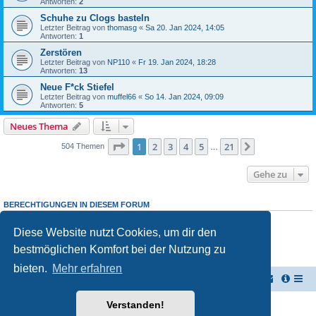
Antworten:
2
Schuhe zu Clogs basteln
Letzter Beitrag von
thomasg
«
Sa 20. Jan 2024, 14:05
Antworten:
1
Zerstören
Letzter Beitrag von
NP110
«
Fr 19. Jan 2024, 18:28
Antworten:
13
Neue F*ck Stiefel
Letzter Beitrag von
muffel66
«
So 14. Jan 2024, 09:09
Antworten:
5
Neues Thema
Seite
1
von
21
1
2
3
4
5
21
Nächste
504 Themen
…
Gehe zu
BERECHTIGUNGEN IN DIESEM FORUM
Du darfst
keine
neuen Themen in diesem Forum erstellen.
Du darfst
keine
Antworten zu Themen in diesem Forum erstellen.
Diese Website nutzt Cookies, um dir den
Du darfst deine Beiträge in diesem Forum
nicht
ändern.
bestmöglichen Komfort bei der Nutzung zu
Du darfst deine Beiträge in diesem Forum
nicht
löschen.
Du darfst
keine
Dateianhänge in diesem Forum erstellen.
bieten.
Mehr erfahren
Vernichterforum
Die Müllpresse sei mit Dir...
Verstanden!
Powered by
phpBB
® Forum Software © phpBB Limited