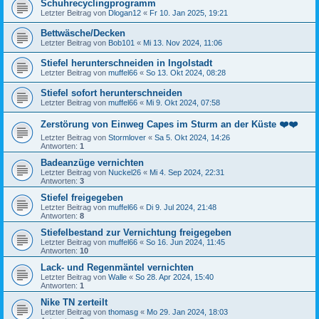
Schuhrecyclingprogramm
Letzter Beitrag von
Dlogan12
«
Fr 10. Jan 2025, 19:21
Bettwäsche/Decken
Letzter Beitrag von
Bob101
«
Mi 13. Nov 2024, 11:06
Stiefel herunterschneiden in Ingolstadt
Letzter Beitrag von
muffel66
«
So 13. Okt 2024, 08:28
Stiefel sofort herunterschneiden
Letzter Beitrag von
muffel66
«
Mi 9. Okt 2024, 07:58
Zerstörung von Einweg Capes im Sturm an der Küste ❤️❤️
Letzter Beitrag von
Stormlover
«
Sa 5. Okt 2024, 14:26
Antworten:
1
Badeanzüge vernichten
Letzter Beitrag von
Nuckel26
«
Mi 4. Sep 2024, 22:31
Antworten:
3
Stiefel freigegeben
Letzter Beitrag von
muffel66
«
Di 9. Jul 2024, 21:48
Antworten:
8
Stiefelbestand zur Vernichtung freigegeben
Letzter Beitrag von
muffel66
«
So 16. Jun 2024, 11:45
Antworten:
10
Lack- und Regenmäntel vernichten
Letzter Beitrag von
Walle
«
So 28. Apr 2024, 15:40
Antworten:
1
Nike TN zerteilt
Letzter Beitrag von
thomasg
«
Mo 29. Jan 2024, 18:03