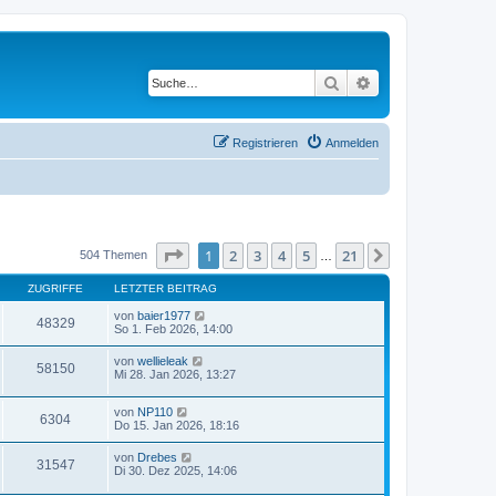
Suche
Erweiterte Suche
Registrieren
Anmelden
Seite
1
von
21
1
2
3
4
5
21
Nächste
504 Themen
…
ZUGRIFFE
LETZTER BEITRAG
von
baier1977
48329
So 1. Feb 2026, 14:00
von
wellieleak
58150
Mi 28. Jan 2026, 13:27
von
NP110
6304
Do 15. Jan 2026, 18:16
von
Drebes
31547
Di 30. Dez 2025, 14:06