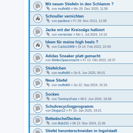
Mit neuen Stiefeln in den Schlamm ?
von
muffel66
»
Mo 29. Dez 2025, 11:58
Schnuller vernichten
von
pacilove
»
Fr 29. Nov 2013, 12:08
Jacke mit der Kreissäge halbiert
von
vernichter
»
Mo 1. Jul 2024, 14:19
Ideen für meine high heels ?
von
Carlos0489
»
Di 14. Feb 2023, 22:09
Adidas Sneaker platt gemacht
von
WeilesSpassmacht
»
Fr 13. Okt 2023, 18:37
Stiefelchen
von
muffel66
»
So 8. Jun 2025, 06:01
Neue Stiefel
von
muffel66
»
So 22. Sep 2024, 15:16
Socken
von
TommysFeet
»
Mi 5. Jun 2024, 16:58
Schuhrecyclingprogramm
von
Dlogan12
»
Fr 10. Jan 2025, 19:21
Bettwäsche/Decken
von
Bob101
»
Mi 13. Nov 2024, 11:06
Stiefel herunterschneiden in Ingolstadt