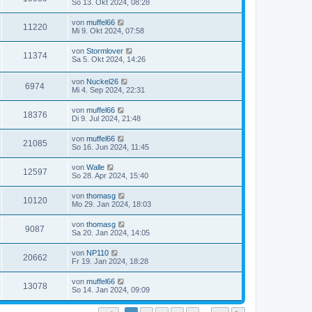
So 13. Okt 2024, 08:28
von
muffel66
11220
Mi 9. Okt 2024, 07:58
von
Stormlover
11374
Sa 5. Okt 2024, 14:26
von
Nuckel26
6974
Mi 4. Sep 2024, 22:31
von
muffel66
18376
Di 9. Jul 2024, 21:48
von
muffel66
21085
So 16. Jun 2024, 11:45
von
Walle
12597
So 28. Apr 2024, 15:40
von
thomasg
10120
Mo 29. Jan 2024, 18:03
von
thomasg
9087
Sa 20. Jan 2024, 14:05
von
NP110
20662
Fr 19. Jan 2024, 18:28
von
muffel66
13078
So 14. Jan 2024, 09:09