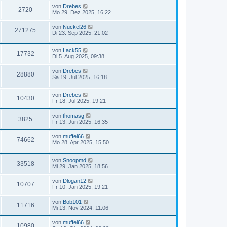
von
Drebes
2720
Mo 29. Dez 2025, 16:22
von
Nuckel26
271275
Di 23. Sep 2025, 21:02
von
Lack55
17732
Di 5. Aug 2025, 09:38
von
Drebes
28880
Sa 19. Jul 2025, 16:18
von
Drebes
10430
Fr 18. Jul 2025, 19:21
von
thomasg
3825
Fr 13. Jun 2025, 16:35
von
muffel66
74662
Mo 28. Apr 2025, 15:50
von
Snoopmd
33518
Mi 29. Jan 2025, 18:56
von
Dlogan12
10707
Fr 10. Jan 2025, 19:21
von
Bob101
11716
Mi 13. Nov 2024, 11:06
von
muffel66
10980