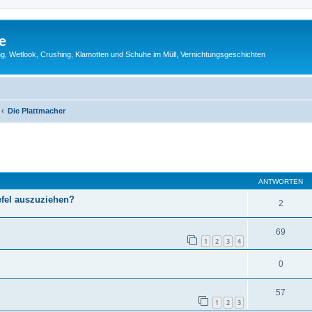
e
g, Wetlook, Crushing, Klamotten und Schuhe im Müll, Vernichtungsgeschichten
Die Plattmacher
eiterte Suche
ANTWORTEN
fel auszuziehen?
2
69
1
2
3
4
0
57
1
2
3