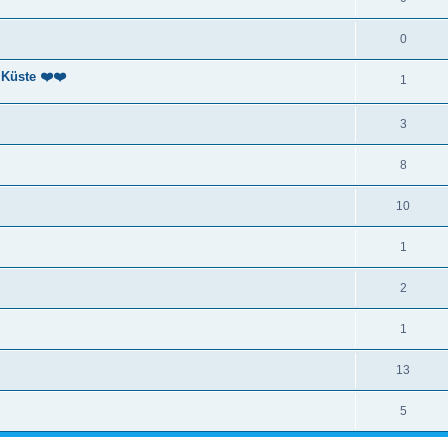
0
Küste ❤️❤️
1
3
8
10
1
2
1
13
5