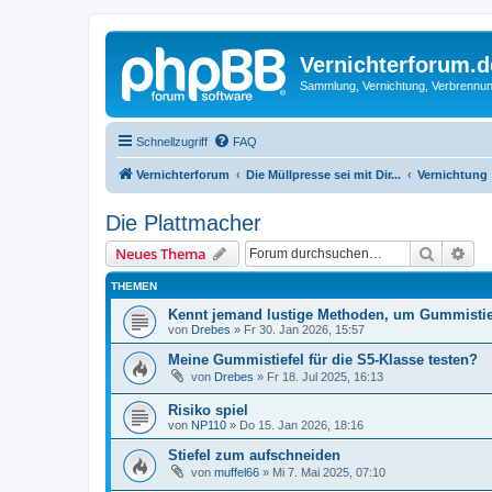
Vernichterforum.d
Sammlung, Vernichtung, Verbrennun
Schnellzugriff
FAQ
Vernichterforum
Die Müllpresse sei mit Dir...
Vernichtung
Die Plattmacher
Suche
Erw
Neues Thema
THEMEN
Kennt jemand lustige Methoden, um Gummistie
von
Drebes
»
Fr 30. Jan 2026, 15:57
Meine Gummistiefel für die S5-Klasse testen?
von
Drebes
»
Fr 18. Jul 2025, 16:13
Risiko spiel
von
NP110
»
Do 15. Jan 2026, 18:16
Stiefel zum aufschneiden
von
muffel66
»
Mi 7. Mai 2025, 07:10