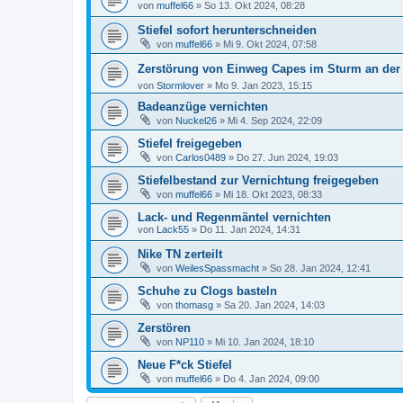
von
muffel66
»
So 13. Okt 2024, 08:28
Stiefel sofort herunterschneiden
von
muffel66
»
Mi 9. Okt 2024, 07:58
Zerstörung von Einweg Capes im Sturm an der 
von
Stormlover
»
Mo 9. Jan 2023, 15:15
Badeanzüge vernichten
von
Nuckel26
»
Mi 4. Sep 2024, 22:09
Stiefel freigegeben
von
Carlos0489
»
Do 27. Jun 2024, 19:03
Stiefelbestand zur Vernichtung freigegeben
von
muffel66
»
Mi 18. Okt 2023, 08:33
Lack- und Regenmäntel vernichten
von
Lack55
»
Do 11. Jan 2024, 14:31
Nike TN zerteilt
von
WeilesSpassmacht
»
So 28. Jan 2024, 12:41
Schuhe zu Clogs basteln
von
thomasg
»
Sa 20. Jan 2024, 14:03
Zerstören
von
NP110
»
Mi 10. Jan 2024, 18:10
Neue F*ck Stiefel
von
muffel66
»
Do 4. Jan 2024, 09:00