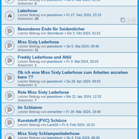
Antworten:
6
Latexhose
Letzter Beitrag von
jeanslover
«
Fr 27. Dez 2024, 23:15
Antworten:
26
1
2
Besonderes Ende für Seidentücher
Letzter Beitrag von
Stormlover
«
Do 3. Okt 2024, 01:51
Miss Sixty Lederhose
Letzter Beitrag von
jeanslover
«
So 5. Mai 2024, 09:46
Antworten:
11
Freddy Lederhose und Altöl
Letzter Beitrag von
jeanslover
«
Fr 3. Mai 2024, 20:03
Antworten:
1
Ob ich eine Miss Sixty Lederhose zum Arbeiten anziehen
kann ??
Letzter Beitrag von
jeanslover
«
So 28. Apr 2024, 09:53
Antworten:
1
Rote Miss Sixty Lederhose
Letzter Beitrag von
jeanslover
«
Mo 22. Apr 2024, 12:33
Antworten:
7
Im Schlamm
Letzter Beitrag von
vernichter
«
Fr 29. Mär 2024, 19:48
Kunststoff (PVC) Schürze
Letzter Beitrag von
Lack55
«
Fr 9. Feb 2024, 16:23
Miss Sixty Schlampenlederhose
Letzter Beitrag von
jeanslover
«
So 4. Feb 2024, 08:45