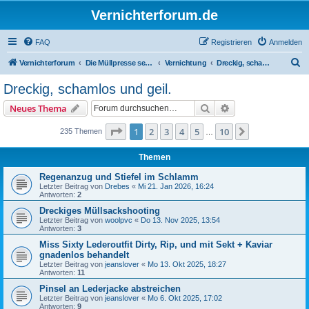
Vernichterforum.de
FAQ
Registrieren
Anmelden
S
Vernichterforum
Die Müllpresse sei mit Dir...
Vernichtung
Dreckig, schamlos und geil.
u
Dreckig, schamlos und geil.
c
Suche
Erweiterte Suche
Neues Thema
h
e
Seite
1
von
10
1
2
3
4
5
10
Nächste
235 Themen
…
Themen
Regenanzug und Stiefel im Schlamm
Letzter Beitrag von
Drebes
«
Mi 21. Jan 2026, 16:24
Antworten:
2
Dreckiges Müllsackshooting
Letzter Beitrag von
woolpvc
«
Do 13. Nov 2025, 13:54
Antworten:
3
Miss Sixty Lederoutfit Dirty, Rip, und mit Sekt + Kaviar
gnadenlos behandelt
Letzter Beitrag von
jeanslover
«
Mo 13. Okt 2025, 18:27
Antworten:
11
Pinsel an Lederjacke abstreichen
Letzter Beitrag von
jeanslover
«
Mo 6. Okt 2025, 17:02
Antworten:
9