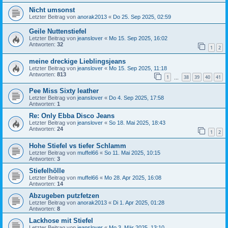
Nicht umsonst
Letzter Beitrag von
anorak2013
«
Do 25. Sep 2025, 02:59
Geile Nuttenstiefel
Letzter Beitrag von
jeanslover
«
Mo 15. Sep 2025, 16:02
Antworten:
32
1
2
meine dreckige Lieblingsjeans
Letzter Beitrag von
jeanslover
«
Mo 15. Sep 2025, 11:18
Antworten:
813
1
38
39
40
41
…
Pee Miss Sixty leather
Letzter Beitrag von
jeanslover
«
Do 4. Sep 2025, 17:58
Antworten:
1
Re: Only Ebba Disco Jeans
Letzter Beitrag von
jeanslover
«
So 18. Mai 2025, 18:43
Antworten:
24
1
2
Hohe Stiefel vs tiefer Schlamm
Letzter Beitrag von
muffel66
«
So 11. Mai 2025, 10:15
Antworten:
3
Stiefelhölle
Letzter Beitrag von
muffel66
«
Mo 28. Apr 2025, 16:08
Antworten:
14
Abzugeben putzfetzen
Letzter Beitrag von
anorak2013
«
Di 1. Apr 2025, 01:28
Antworten:
8
Lackhose mit Stiefel
Letzter Beitrag von
jeanslover
«
Mo 3. Mär 2025, 13:10