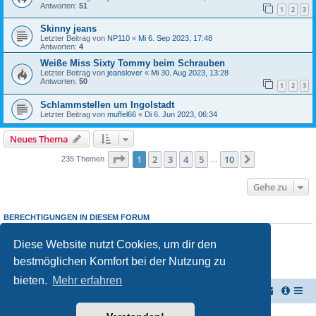
Antworten:
51
1
2
3
Skinny jeans
Letzter Beitrag von
NP110
«
Mi 6. Sep 2023, 17:48
Antworten:
4
Weiße Miss Sixty Tommy beim Schrauben
Letzter Beitrag von
jeanslover
«
Mi 30. Aug 2023, 13:28
Antworten:
50
1
2
3
Schlammstellen um Ingolstadt
Letzter Beitrag von
muffel66
«
Di 6. Jun 2023, 06:34
Neues Thema
Seite
1
von
10
1
2
3
4
5
10
Nächste
235 Themen
…
Gehe zu
BERECHTIGUNGEN IN DIESEM FORUM
Du darfst
keine
neuen Themen in diesem Forum erstellen.
Du darfst
keine
Antworten zu Themen in diesem Forum erstellen.
Diese Website nutzt Cookies, um dir den
Du darfst deine Beiträge in diesem Forum
nicht
ändern.
bestmöglichen Komfort bei der Nutzung zu
Du darfst deine Beiträge in diesem Forum
nicht
löschen.
Du darfst
keine
Dateianhänge in diesem Forum erstellen.
bieten.
Mehr erfahren
Vernichterforum
Die Müllpresse sei mit Dir...