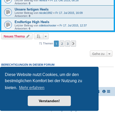
Letzter Beitrag von
Venice
«
Fr 23. Okt 2015, 08:26
Antworten:
8
Unsere fertigen Heels
Letzter Beitrag von
nicole1992
«
Fr 17. Jul 2015, 16:09
Antworten:
8
Endfertige High Heels
Letzter Beitrag von
stilettoshooter
«
Fr 17. Jul 2015, 12:37
Antworten:
6
Neues Thema
1
2
3
Nächste
71 Themen
Gehe zu
BERECHTIGUNGEN IN DIESEM FORUM
Du darfst
keine
neuen Themen in diesem Forum erstellen.
Du darfst
keine
Antworten zu Themen in diesem Forum erstellen.
Diese Website nutzt Cookies, um dir den
Du darfst deine Beiträge in diesem Forum
nicht
ändern.
bestmöglichen Komfort bei der Nutzung zu
Du darfst deine Beiträge in diesem Forum
nicht
löschen.
Du darfst
keine
Dateianhänge in diesem Forum erstellen.
bieten.
Mehr erfahren
Vernichterforum
Die Müllpresse sei mit Dir...
Verstanden!
Powered by
phpBB
® Forum Software © phpBB Limited
Deutsche Übersetzung durch
phpBB.de
Datenschutz
|
Nutzungsbedingungen