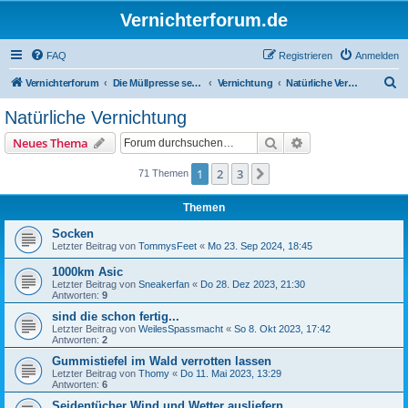
Vernichterforum.de
FAQ
Registrieren
Anmelden
S
Vernichterforum
Die Müllpresse sei mit Dir...
Vernichtung
Natürliche Vernichtung
u
Natürliche Vernichtung
c
Suche
Erweiterte Suche
Neues Thema
h
e
1
2
3
Nächste
71 Themen
Themen
Socken
Letzter Beitrag von
TommysFeet
«
Mo 23. Sep 2024, 18:45
1000km Asic
Letzter Beitrag von
Sneakerfan
«
Do 28. Dez 2023, 21:30
Antworten:
9
sind die schon fertig...
Letzter Beitrag von
WeilesSpassmacht
«
So 8. Okt 2023, 17:42
Antworten:
2
Gummistiefel im Wald verrotten lassen
Letzter Beitrag von
Thomy
«
Do 11. Mai 2023, 13:29
Antworten:
6
Seidentücher Wind und Wetter ausliefern