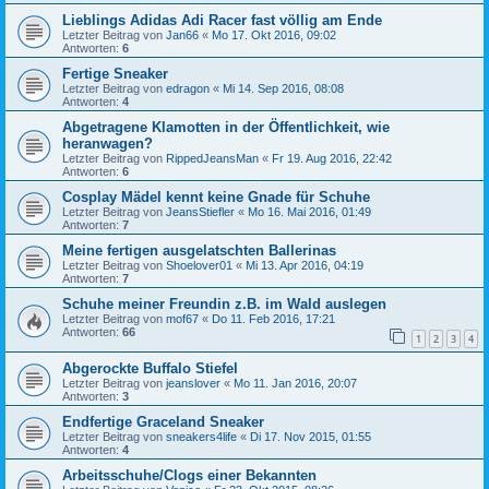
Lieblings Adidas Adi Racer fast völlig am Ende
Letzter Beitrag von
Jan66
«
Mo 17. Okt 2016, 09:02
Antworten:
6
Fertige Sneaker
Letzter Beitrag von
edragon
«
Mi 14. Sep 2016, 08:08
Antworten:
4
Abgetragene Klamotten in der Öffentlichkeit, wie
heranwagen?
Letzter Beitrag von
RippedJeansMan
«
Fr 19. Aug 2016, 22:42
Antworten:
6
Cosplay Mädel kennt keine Gnade für Schuhe
Letzter Beitrag von
JeansStiefler
«
Mo 16. Mai 2016, 01:49
Antworten:
7
Meine fertigen ausgelatschten Ballerinas
Letzter Beitrag von
Shoelover01
«
Mi 13. Apr 2016, 04:19
Antworten:
7
Schuhe meiner Freundin z.B. im Wald auslegen
Letzter Beitrag von
mof67
«
Do 11. Feb 2016, 17:21
Antworten:
66
1
2
3
4
Abgerockte Buffalo Stiefel
Letzter Beitrag von
jeanslover
«
Mo 11. Jan 2016, 20:07
Antworten:
3
Endfertige Graceland Sneaker
Letzter Beitrag von
sneakers4life
«
Di 17. Nov 2015, 01:55
Antworten:
4
Arbeitsschuhe/Clogs einer Bekannten