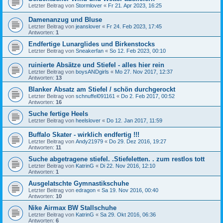
Letzter Beitrag von
Stormlover
«
Fr 21. Apr 2023, 16:25
Damenanzug und Bluse
Letzter Beitrag von
jeanslover
«
Fr 24. Feb 2023, 17:45
Antworten:
1
Endfertige Lunarglides und Birkenstocks
Letzter Beitrag von
Sneakerfan
«
So 12. Feb 2023, 00:10
ruinierte Absätze und Stiefel - alles hier rein
Letzter Beitrag von
boysANDgirls
«
Mo 27. Nov 2017, 12:37
Antworten:
13
Blanker Absatz am Stiefel / schön durchgerockt
Letzter Beitrag von
schnuffel091161
«
Do 2. Feb 2017, 00:52
Antworten:
16
Suche fertige Heels
Letzter Beitrag von
heelslover
«
Do 12. Jan 2017, 11:59
Buffalo Skater - wirklich endfertig !!!
Letzter Beitrag von
Andy21979
«
Do 29. Dez 2016, 19:27
Antworten:
11
Suche abgetragene stiefel. .Stiefeletten. . zum restlos tott
Letzter Beitrag von
KatrinG
«
Di 22. Nov 2016, 12:10
Antworten:
1
Ausgelatschte Gymnastikschuhe
Letzter Beitrag von
edragon
«
Sa 19. Nov 2016, 00:40
Antworten:
10
Nike Airmax BW Stallschuhe
Letzter Beitrag von
KatrinG
«
Sa 29. Okt 2016, 06:36
Antworten:
6