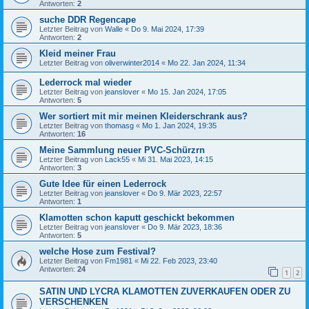
Antworten:
2
suche DDR Regencape
Letzter Beitrag von
Walle
«
Do 9. Mai 2024, 17:39
Antworten:
2
Kleid meiner Frau
Letzter Beitrag von
oliverwinter2014
«
Mo 22. Jan 2024, 11:34
Lederrock mal wieder
Letzter Beitrag von
jeanslover
«
Mo 15. Jan 2024, 17:05
Antworten:
5
Wer sortiert mit mir meinen Kleiderschrank aus?
Letzter Beitrag von
thomasg
«
Mo 1. Jan 2024, 19:35
Antworten:
16
Meine Sammlung neuer PVC-Schürzrn
Letzter Beitrag von
Lack55
«
Mi 31. Mai 2023, 14:15
Antworten:
3
Gute Idee für einen Lederrock
Letzter Beitrag von
jeanslover
«
Do 9. Mär 2023, 22:57
Antworten:
1
Klamotten schon kaputt geschickt bekommen
Letzter Beitrag von
jeanslover
«
Do 9. Mär 2023, 18:36
Antworten:
5
welche Hose zum Festival?
Letzter Beitrag von
Fm1981
«
Mi 22. Feb 2023, 23:40
Antworten:
24
1
2
SATIN UND LYCRA KLAMOTTEN ZUVERKAUFEN ODER ZU
VERSCHENKEN