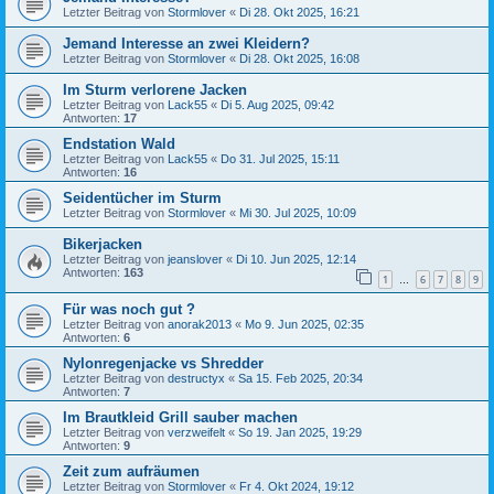
Letzter Beitrag von
Stormlover
«
Di 28. Okt 2025, 16:21
Jemand Interesse an zwei Kleidern?
Letzter Beitrag von
Stormlover
«
Di 28. Okt 2025, 16:08
Im Sturm verlorene Jacken
Letzter Beitrag von
Lack55
«
Di 5. Aug 2025, 09:42
Antworten:
17
Endstation Wald
Letzter Beitrag von
Lack55
«
Do 31. Jul 2025, 15:11
Antworten:
16
Seidentücher im Sturm
Letzter Beitrag von
Stormlover
«
Mi 30. Jul 2025, 10:09
Bikerjacken
Letzter Beitrag von
jeanslover
«
Di 10. Jun 2025, 12:14
Antworten:
163
1
6
7
8
9
…
Für was noch gut ?
Letzter Beitrag von
anorak2013
«
Mo 9. Jun 2025, 02:35
Antworten:
6
Nylonregenjacke vs Shredder
Letzter Beitrag von
destructyx
«
Sa 15. Feb 2025, 20:34
Antworten:
7
Im Brautkleid Grill sauber machen
Letzter Beitrag von
verzweifelt
«
So 19. Jan 2025, 19:29
Antworten:
9
Zeit zum aufräumen
Letzter Beitrag von
Stormlover
«
Fr 4. Okt 2024, 19:12