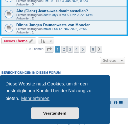
Letzter Beitrag von
Fm1981
«
Di 3. Jan 2023, 09:23
Antworten:
3
Alte (Glanz) Jeans--was damit anstellen?
Letzter Beitrag von
destructyx
«
Mo 5. Dez 2022, 13:40
Antworten:
2
Dünne Jungen Daunenweste von Moncler.
Letzter Beitrag von
mikel
«
Sa 12. Nov 2022, 23:56
Antworten:
1
Neues Thema
Seite
1
von
8
1
2
3
4
5
8
Nächste
198 Themen
…
Gehe zu
BERECHTIGUNGEN IN DIESEM FORUM
Du darfst
keine
neuen Themen in diesem Forum erstellen.
Du darfst
keine
Antworten zu Themen in diesem Forum erstellen.
Diese Website nutzt Cookies, um dir den
Du darfst deine Beiträge in diesem Forum
nicht
ändern.
bestmöglichen Komfort bei der Nutzung zu
Du darfst deine Beiträge in diesem Forum
nicht
löschen.
Du darfst
keine
Dateianhänge in diesem Forum erstellen.
bieten.
Mehr erfahren
Vernichterforum
Die Müllpresse sei mit Dir...
Verstanden!
Powered by
phpBB
® Forum Software © phpBB Limited
Deutsche Übersetzung durch
phpBB.de
Datenschutz
|
Nutzungsbedingungen