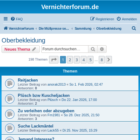
Vernichterforum.de
FAQ
Registrieren
Anmelden
S
Vernichterforum
Die Müllpresse sei mit Dir...
Sammlung
Oberbekleidung
u
Oberbekleidung
c
Suche
Erweiterte Suche
Neues Thema
h
e
Seite
1
von
8
1
2
3
4
5
8
Nächste
198 Themen
…
Themen
Reitjacken
Letzter Beitrag von
anorak2013
«
So 1. Feb 2026, 02:47
Antworten:
8
Plüsch bzw Kuscheljacken
Letzter Beitrag von
Plüsch
«
Do 22. Jan 2026, 17:00
Antworten:
2
Zu verleihen oder abzugeben
Letzter Beitrag von
Fm1981
«
So 28. Dez 2025, 21:50
Antworten:
3
Suche Lackmäntel
Letzter Beitrag von
Lack55
«
Di 25. Nov 2025, 15:29
Jemand Interesse?