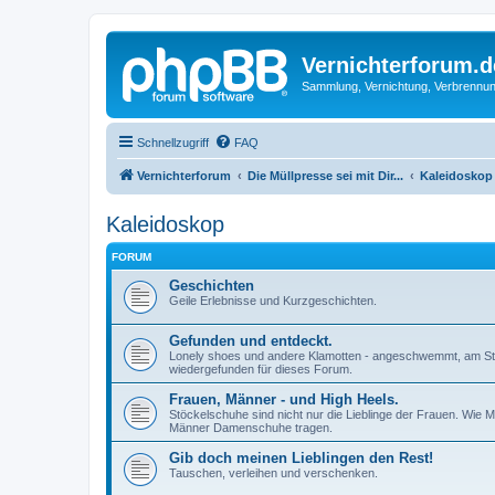
Vernichterforum.d
Sammlung, Vernichtung, Verbrennun
Schnellzugriff
FAQ
Vernichterforum
Die Müllpresse sei mit Dir...
Kaleidoskop
Kaleidoskop
FORUM
Geschichten
Geile Erlebnisse und Kurzgeschichten.
Gefunden und entdeckt.
Lonely shoes und andere Klamotten - angeschwemmt, am Straß
wiedergefunden für dieses Forum.
Frauen, Männer - und High Heels.
Stöckelschuhe sind nicht nur die Lieblinge der Frauen. Wi
Männer Damenschuhe tragen.
Gib doch meinen Lieblingen den Rest!
Tauschen, verleihen und verschenken.