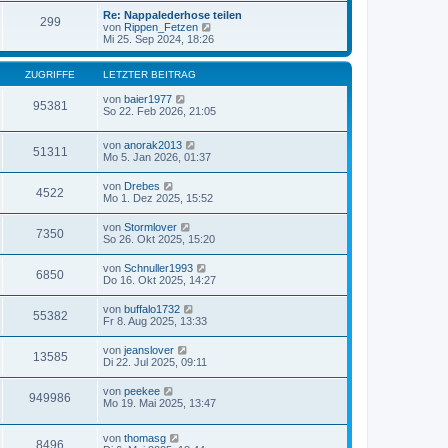
t
r
e
r
Re: Nappalederhose teilen
B
299
s
a
N
von
Rippen_Fetzen
e
t
g
e
Mi 25. Sep 2024, 18:26
i
e
u
t
r
e
r
B
s
ZUGRIFFE
LETZTER BEITRAG
a
e
t
g
i
e
von
baier1977
95381
t
r
So 22. Feb 2026, 21:05
r
B
a
e
g
von
anorak2013
i
51311
Mo 5. Jan 2026, 01:37
t
r
a
von
Drebes
4522
g
Mo 1. Dez 2025, 15:52
von
Stormlover
7350
So 26. Okt 2025, 15:20
von
Schnuller1993
6850
Do 16. Okt 2025, 14:27
von
buffalo1732
55382
Fr 8. Aug 2025, 13:33
von
jeanslover
13585
Di 22. Jul 2025, 09:11
von
peekee
949986
Mo 19. Mai 2025, 13:47
von
thomasg
8496