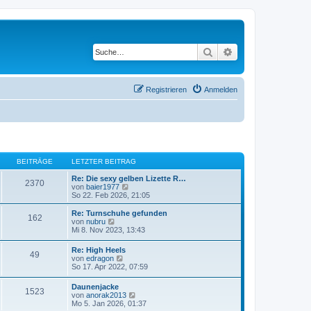
Suche
Erweiterte Suche
Registrieren
Anmelden
BEITRÄGE
LETZTER BEITRAG
Re: Die sexy gelben Lizette R…
2370
N
von
baier1977
e
So 22. Feb 2026, 21:05
u
e
Re: Turnschuhe gefunden
162
s
N
von
nubru
t
e
Mi 8. Nov 2023, 13:43
e
u
r
e
Re: High Heels
B
49
s
N
von
edragon
e
t
e
So 17. Apr 2022, 07:59
i
e
u
t
r
e
r
Daunenjacke
B
1523
s
a
N
von
anorak2013
e
t
g
e
Mo 5. Jan 2026, 01:37
i
e
u