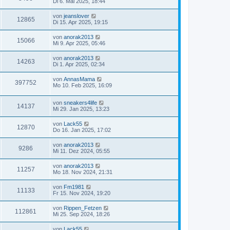
Di 6. Mai 2025, 18:44
von
jeanslover
12865
Di 15. Apr 2025, 19:15
von
anorak2013
15066
Mi 9. Apr 2025, 05:46
von
anorak2013
14263
Di 1. Apr 2025, 02:34
von
AnnasMama
397752
Mo 10. Feb 2025, 16:09
von
sneakers4life
14137
Mi 29. Jan 2025, 13:23
von
Lack55
12870
Do 16. Jan 2025, 17:02
von
anorak2013
9286
Mi 11. Dez 2024, 05:55
von
anorak2013
11257
Mo 18. Nov 2024, 21:31
von
Fm1981
11133
Fr 15. Nov 2024, 19:20
von
Rippen_Fetzen
112861
Mi 25. Sep 2024, 18:26
von
Lack55