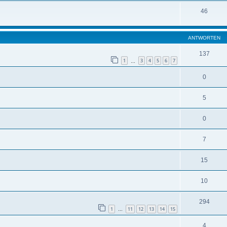
46
ANTWORTEN
137
1
3
4
5
6
7
…
0
5
0
7
15
10
294
1
11
12
13
14
15
…
4