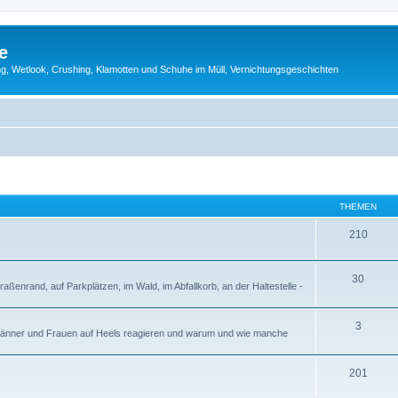
e
g, Wetlook, Crushing, Klamotten und Schuhe im Müll, Vernichtungsgeschichten
THEMEN
210
30
enrand, auf Parkplätzen, im Wald, im Abfallkorb, an der Haltestelle -
3
e Männer und Frauen auf Heels reagieren und warum und wie manche
201