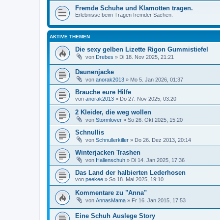
Fremde Schuhe und Klamotten tragen.
Erlebnisse beim Tragen fremder Sachen.
AKTIVE THEMEN
Die sexy gelben Lizette Rigon Gummistiefel
von
Drebes
»
Di 18. Nov 2025, 21:21
Daunenjacke
von
anorak2013
»
Mo 5. Jan 2026, 01:37
Brauche eure Hilfe
von
anorak2013
»
Do 27. Nov 2025, 03:20
2 Kleider, die weg wollen
von
Stormlover
»
So 26. Okt 2025, 15:20
Schnullis
von
Schnullerkiller
»
Do 26. Dez 2013, 20:14
Winterjacken Trashen
von
Hallenschuh
»
Di 14. Jan 2025, 17:36
Das Land der halbierten Lederhosen
von
peekee
»
So 18. Mai 2025, 19:10
Kommentare zu "Anna"
von
AnnasMama
»
Fr 16. Jan 2015, 17:53
Eine Schuh Auslege Story