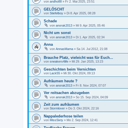
von
andho88
»
Fr 2. Mai 2025, 23:51
GELÖSCHT
von
Stiefelboy
»
Di 8. Apr 2025, 08:28
Schade
von
anorak2013
»
Mi 9. Apr 2025, 05:46
Nicht um sonst
von
anorak2013
»
Di 1. Apr 2025, 02:34
Anna
von
AnnasMama
»
Sa 14. Jul 2012, 21:08
Brauche Platz, vieleicht was für Euch...
von
sneakers4life
»
Mi 29. Jan 2025, 13:23
Geschichten beim Vernichten
von
Lack55
»
Mi 30. Okt 2024, 09:13
Aufräumen heute ?
von
anorak2013
»
Fr 8. Nov 2024, 07:07
Ver reitsachen abzugeben
von
anorak2013
»
So 15. Sep 2024, 04:09
Zeit zum aufräumen
von
Stormlover
»
Do 3. Okt 2024, 22:16
Nappalederhose teilen
von
MissSixty
»
Mo 2. Sep 2024, 12:41
Teuflische Frauen