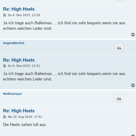
Re: High Heels
B
So 6. Dez 2015, 12:29
e
i
Ja ich trage auch Ballerinas.....ich find sie sehr bequem,wenn sie aus
t
echtem weichen Leder sind.
r
a
g
Angelofberlin1
Re: High Heels
B
So 6. Dez 2015, 12:31
e
i
Ja ich trage auch Ballerinas.....ich find sie sehr bequem,wenn sie aus
t
echtem weichen Leder sind.
r
a
g
theDestroyer
Re: High Heels
B
Mo 22. Aug 2016, 17:51
e
i
Die Heels sehen toll aus.
t
r
a