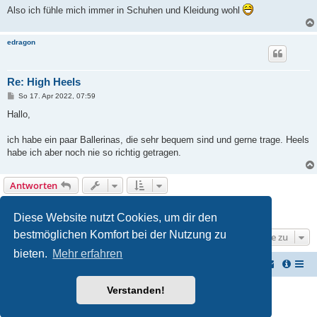
Also ich fühle mich immer in Schuhen und Kleidung wohl
edragon
Re: High Heels
B
So 17. Apr 2022, 07:59
e
i
Hallo,
t
r
a
ich habe ein paar Ballerinas, die sehr bequem sind und gerne trage. Heels
g
habe ich aber noch nie so richtig getragen.
Antworten
1
2
Vorherige
30 Beiträge
Diese Website nutzt Cookies, um dir den
bestmöglichen Komfort bei der Nutzung zu
Gehe zu
bieten.
Mehr erfahren
Vernichterforum
Die Müllpresse sei mit Dir...
Verstanden!
Powered by
phpBB
® Forum Software © phpBB Limited
Deutsche Übersetzung durch
phpBB.de
Datenschutz
|
Nutzungsbedingungen