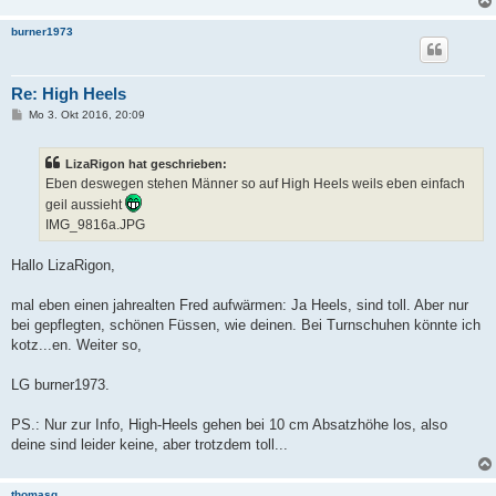
g
burner1973
Re: High Heels
B
Mo 3. Okt 2016, 20:09
e
i
t
LizaRigon hat geschrieben:
r
a
Eben deswegen stehen Männer so auf High Heels weils eben einfach
g
geil aussieht
IMG_9816a.JPG
Hallo LizaRigon,
mal eben einen jahrealten Fred aufwärmen: Ja Heels, sind toll. Aber nur
bei gepflegten, schönen Füssen, wie deinen. Bei Turnschuhen könnte ich
kotz...en. Weiter so,
LG burner1973.
PS.: Nur zur Info, High-Heels gehen bei 10 cm Absatzhöhe los, also
deine sind leider keine, aber trotzdem toll...
thomasg