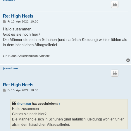
Re: High Heels
B
Fr 15. Apr 2022, 10:20
e
i
Hallo zusammen.
t
Gibt es sie noch hier?
r
a
Die Männer die sich in Schuhen (und natürlich Kleidung) wohler fühlen als
g
in dem hässlichen Allragsallerlei.
Gruß aus Sauerländisch Sibirien!l
jeanslover
Re: High Heels
B
Fr 15. Apr 2022, 18:38
e
i
t
thomasg
hat geschrieben:
↑
r
a
Hallo zusammen.
g
Gibt es sie noch hier?
Die Männer die sich in Schuhen (und natürlich Kleidung) wohler fühlen
als in dem hässlichen Allragsallerlei.