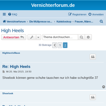
Vernichterforum.de
FAQ
Registrieren
Anmelden
S
Vernichterforum
Die Müllpresse sei mit Dir...
Kaleidoskop
Frauen, Männer - und High Heels.
u
High Heels
c
Suche
Erweiterte
Antworten
h
e
1
2
Vorherige
30 Beiträge
HighheelsMaus
Re: High Heels
B
Mi 20. Mai 2015, 19:50
e
i
Shoelook können gerne schuhe tauschen nur ich habe schuhgröße 37
t
r
a
g
Shoelook