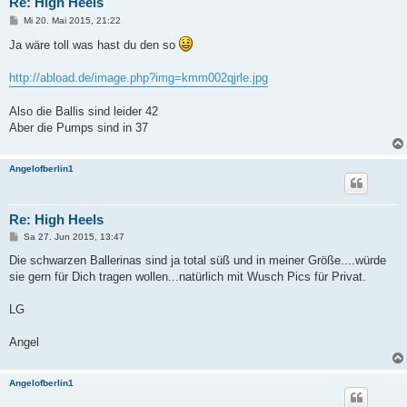
Re: High Heels
B
Mi 20. Mai 2015, 21:22
e
i
Ja wäre toll was hast du den so
t
r
a
http://abload.de/image.php?img=kmm002qjrle.jpg
g
Also die Ballis sind leider 42
Aber die Pumps sind in 37
Angelofberlin1
Re: High Heels
B
Sa 27. Jun 2015, 13:47
e
i
Die schwarzen Ballerinas sind ja total süß und in meiner Größe....würde
t
sie gern für Dich tragen wollen...natürlich mit Wusch Pics für Privat.
r
a
g
LG
Angel
Angelofberlin1