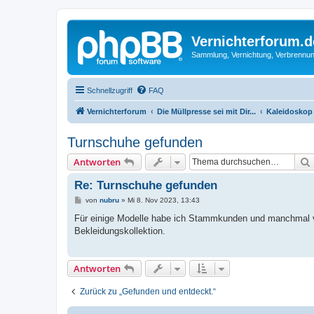
Vernichterforum.d
Sammlung, Vernichtung, Verbrennun
Schnellzugriff
FAQ
Vernichterforum
Die Müllpresse sei mit Dir...
Kaleidoskop
Turnschuhe gefunden
Antworten
Re: Turnschuhe gefunden
B
von
nubru
»
Mi 8. Nov 2023, 13:43
e
i
Für einige Modelle habe ich Stammkunden und manchmal ver
t
Bekleidungskollektion.
r
a
g
Antworten
Zurück zu „Gefunden und entdeckt.“