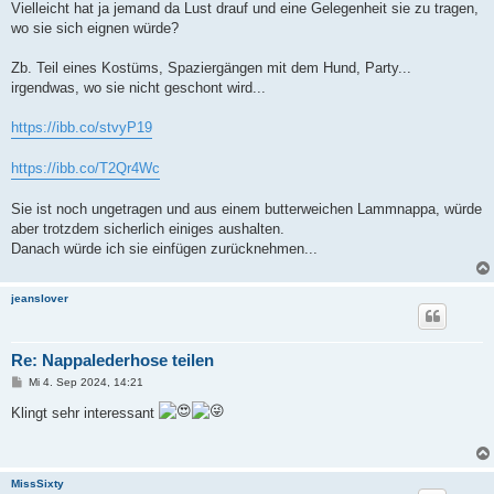
Vielleicht hat ja jemand da Lust drauf und eine Gelegenheit sie zu tragen,
wo sie sich eignen würde?
Zb. Teil eines Kostüms, Spaziergängen mit dem Hund, Party...
irgendwas, wo sie nicht geschont wird...
https://ibb.co/stvyP19
https://ibb.co/T2Qr4Wc
Sie ist noch ungetragen und aus einem butterweichen Lammnappa, würde
aber trotzdem sicherlich einiges aushalten.
Danach würde ich sie einfügen zurücknehmen...
jeanslover
Re: Nappalederhose teilen
B
Mi 4. Sep 2024, 14:21
e
i
Klingt sehr interessant
t
r
a
g
MissSixty