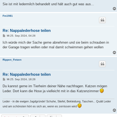
a
Sie ist mit ledermilch behandelt und hält auch gut was aus...
g
Fm1981
Re: Nappalederhose teilen
B
Mi 25. Sep 2024, 04:26
e
i
Ich würde mich der Sache gerne abnehmen und sie beim schrauben in
t
der Garage tragen wollen oder mal damit schwimmen gehen wollen
r
a
g
Rippen_Fetzen
Re: Nappalederhose teilen
B
Mi 25. Sep 2024, 18:26
e
i
Du kannst gerne im Tierheim deiner Nähe nachfragen. Katzen mögen
t
Leder. Dort kann die Hose ja vielleicht mit in das Katzenzimmer
r
a
g
Leder - in die ewigen Jagdgründe! Schuhe, Stiefel, Bekleidung, Taschen... Quält Leder
und am schönsten hört es sich an, wenn es zerrissen wird