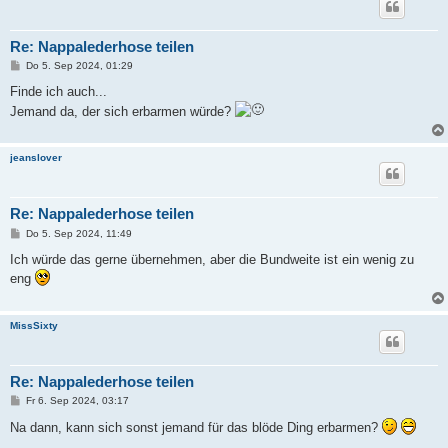
Re: Nappalederhose teilen
B
Do 5. Sep 2024, 01:29
e
i
Finde ich auch...
t
Jemand da, der sich erbarmen würde?
r
a
g
jeanslover
Re: Nappalederhose teilen
B
Do 5. Sep 2024, 11:49
e
i
Ich würde das gerne übernehmen, aber die Bundweite ist ein wenig zu
t
eng
r
a
g
MissSixty
Re: Nappalederhose teilen
B
Fr 6. Sep 2024, 03:17
e
i
Na dann, kann sich sonst jemand für das blöde Ding erbarmen?
t
r