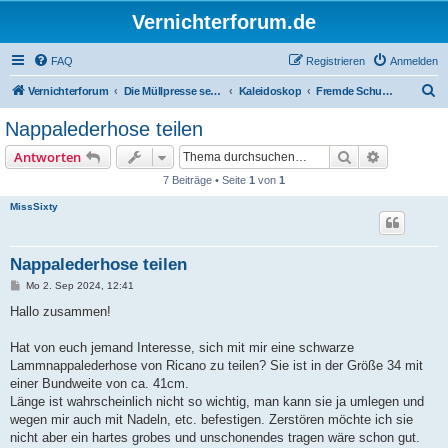
Vernichterforum.de
FAQ
Registrieren
Anmelden
S
Vernichterforum
Die Müllpresse sei mit Dir...
Kaleidoskop
Fremde Schuhe und Klamotten tragen.
u
Nappalederhose teilen
c
Suche
Erweiterte
Antworten
h
7 Beiträge • Seite
1
von
1
e
MissSixty
Nappalederhose teilen
B
Mo 2. Sep 2024, 12:41
e
i
Hallo zusammen!
t
r
a
Hat von euch jemand Interesse, sich mit mir eine schwarze
g
Lammnappalederhose von Ricano zu teilen? Sie ist in der Größe 34 mit
einer Bundweite von ca. 41cm.
Länge ist wahrscheinlich nicht so wichtig, man kann sie ja umlegen und
wegen mir auch mit Nadeln, etc. befestigen. Zerstören möchte ich sie
nicht aber ein hartes grobes und unschonendes tragen wäre schon gut.