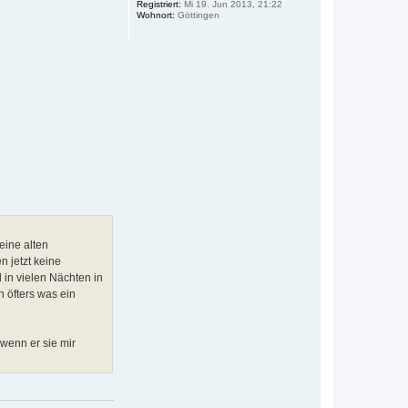
Registriert:
Mi 19. Jun 2013, 21:22
b
Wohnort:
Göttingen
e
n
eine alten
 jetzt keine
 in vielen Nächten in
h öfters was ein
 wenn er sie mir