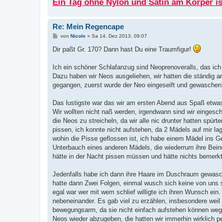
Ein Tag ohne Nylon und Satin am Körper ist
Re: Mein Regencape
B
von
Nicole
»
Sa 14. Dez 2013, 09:07
e
i
Dir paßt Gr. 170? Dann hast Du eine Traumfigur!
t
r
a
Ich ein schöner Schlafanzug sind Neoprenoveralls, das ich 
g
Dazu haben wir Neos ausgeliehen, wir hatten die ständig
gegangen, zuerst wurde der Neo eingeseift und gewaschen,
Das lustigste war das wir am ersten Abend aus Spaß etwas
Wir wollten nicht naß werden, irgendwann sind wir eingesch
die Neos zu streicheln, da wir alle nic drunter hatten spür
pissen, ich konnte nicht aufstehen, da 2 Mädels auf mir l
wohin die Pisse geflossen ist, ich habe einem Mädel ins G
Unterbauch eines anderen Mädels, die wiederrum ihre Beine
hätte in der Nacht pissen müssen und hätte nichts bemerkt
Jedenfalls habe ich dann ihre Haare im Duschraum gewasch
hatte dann Zwei Folgen, einmal wusch sich keine von uns s
egal war wer mit wem schlief willigte ich ihren Wunsch ein
nebeneinander. Es gab viel zu erzählen, insbesondere weil
bewegungsarm, da sie nicht einfach aufstehen können weg
Neos wieder abzugeben, die hatten wir immerhin wirklich p