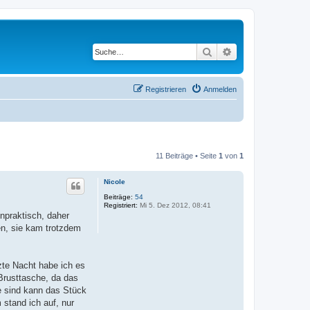
Suche
Erweiterte Suche
Registrieren
Anmelden
11 Beiträge • Seite
1
von
1
Nicole
Beiträge:
54
Registriert:
Mi 5. Dez 2012, 08:41
npraktisch, daher
en, sie kam trotzdem
zte Nacht habe ich es
Brusttasche, da das
e sind kann das Stück
stand ich auf, nur