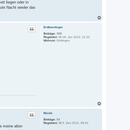
tt liegen oder in
eute Nacht wieder das
N
a
c
Erdbeertieger
h
o
Beiträge:
369
Registriert:
Mi 19. Jun 2013, 21:22
b
Wohnort:
Göttingen
e
n
N
a
c
Nicole
h
o
Beiträge:
54
Registriert:
Mi 5. Dez 2012, 08:41
b
e meine alten
e