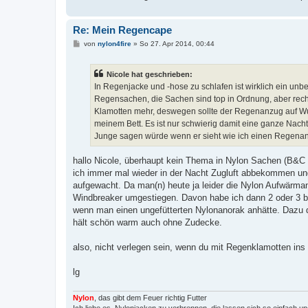
Re: Mein Regencape
B
von
nylon4fire
»
So 27. Apr 2014, 00:44
e
i
t
Nicole hat geschrieben:
r
a
In Regenjacke und -hose zu schlafen ist wirklich ein un
g
Regensachen, die Sachen sind top in Ordnung, aber recht
Klamotten mehr, deswegen sollte der Regenanzug auf Wuns
meinem Bett. Es ist nur schwierig damit eine ganze Nacht 
Junge sagen würde wenn er sieht wie ich einen Regenanz
hallo Nicole, überhaupt kein Thema in Nylon Sachen (B&C 
ich immer mal wieder in der Nacht Zugluft abbekommen u
aufgewacht. Da man(n) heute ja leider die Nylon Aufwärman
Windbreaker umgestiegen. Davon habe ich dann 2 oder 3 b
wenn man einen ungefütterten Nylonanorak anhätte. Dazu da
hält schön warm auch ohne Zudecke.
also, nicht verlegen sein, wenn du mit Regenklamotten ins 
lg
Nylon
, das gibt dem Feuer richtig Futter