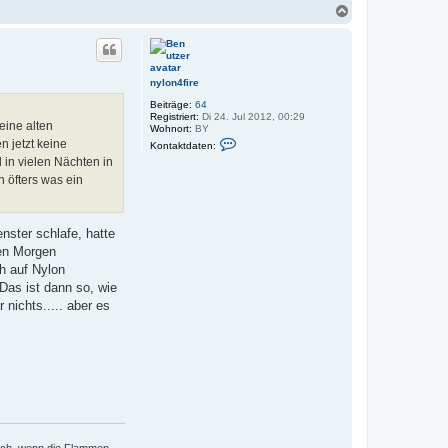
N
a
c
h
o
b
nylon4fire
e
Beiträge:
64
n
Registriert:
Di 24. Jul 2012, 00:29
eine alten
Wohnort:
BY
K
 jetzt keine
Kontaktdaten:
o
 in vielen Nächten in
n
t
h öfters was ein
a
k
t
d
nster schlafe, hatte
a
t
ten Morgen
e
h auf Nylon
n
v
Das ist dann so, wie
o
nichts..... aber es
n
n
y
l
o
n
4
f
i
r
e