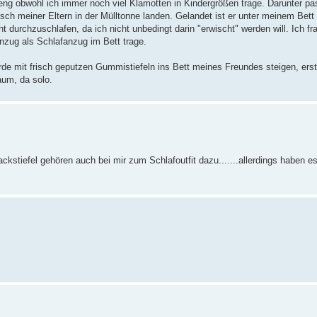
ng obwohl ich immer noch viel Klamotten in Kindergrößen trage. Darunter pas
h meiner Eltern in der Mülltonne landen. Gelandet ist er unter meinem Bett 
t durchzuschlafen, da ich nicht unbedingt darin "erwischt" werden will. Ich f
nzug als Schlafanzug im Bett trage.
rde mit frisch geputzen Gummistiefeln ins Bett meines Freundes steigen, erst
aum, da solo.
kstiefel gehören auch bei mir zum Schlafoutfit dazu.......allerdings haben es