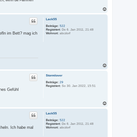
lich, wenn die Flammen
N
a
c
Lack55
h
o
Beiträge:
522
Registriert:
Do 6. Jan 2011, 21:48
b
efln im Bett? mag ich
Wohnort:
abcdorf
e
n
N
a
c
Stormlover
h
o
Beiträge:
29
Registriert:
So 30. Jan 2022, 15:51
b
nes Gefühl
e
n
N
a
c
Lack55
h
o
Beiträge:
522
Registriert:
Do 6. Jan 2011, 21:48
b
cheln. Ich habe mal
Wohnort:
abcdorf
e
n