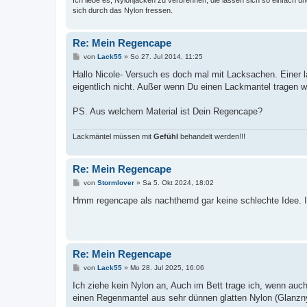
Ich liebe es, Nylonjacken zu verbrennen, die lassen sich so einfach 
sich durch das Nylon fressen.
Re: Mein Regencape
B
von
Lack55
»
So 27. Jul 2014, 11:25
e
i
Hallo Nicole- Versuch es doch mal mit Lacksachen. Einer l
t
eigentlich nicht. Außer wenn Du einen Lackmantel trage
r
a
g
PS. Aus welchem Material ist Dein Regencape?
Lackmäntel müssen mit
Gefühl
behandelt werden!!!
Re: Mein Regencape
B
von
Stormlover
»
Sa 5. Okt 2024, 18:02
e
i
Hmm regencape als nachthemd gar keine schlechte Idee. I
t
r
a
g
Re: Mein Regencape
B
von
Lack55
»
Mo 28. Jul 2025, 16:06
e
i
Ich ziehe kein Nylon an, Auch im Bett trage ich, wenn auc
t
einen Regenmantel aus sehr dünnen glatten Nylon (Glanznyl
r