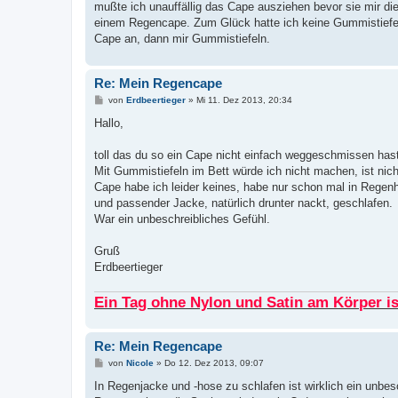
mußte ich unauffällig das Cape ausziehen bevor sie mir di
einem Regencape. Zum Glück hatte ich keine Gummistiefel a
Cape an, dann mir Gummistiefeln.
Re: Mein Regencape
B
von
Erdbeertieger
»
Mi 11. Dez 2013, 20:34
e
i
Hallo,
t
r
a
toll das du so ein Cape nicht einfach weggeschmissen hast
g
Mit Gummistiefeln im Bett würde ich nicht machen, ist nic
Cape habe ich leider keines, habe nur schon mal in Regen
und passender Jacke, natürlich drunter nackt, geschlafen.
War ein unbeschreibliches Gefühl.
Gruß
Erdbeertieger
Ein Tag ohne Nylon und Satin am Körper ist
Re: Mein Regencape
B
von
Nicole
»
Do 12. Dez 2013, 09:07
e
i
In Regenjacke und -hose zu schlafen ist wirklich ein unb
t