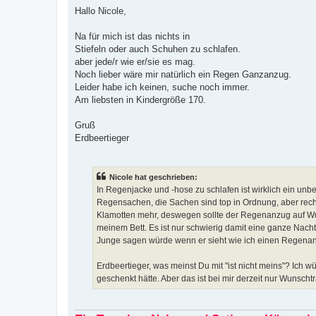
e
i
Hallo Nicole,
t
r
a
Na für mich ist das nichts in
g
Stiefeln oder auch Schuhen zu schlafen.
aber jede/r wie er/sie es mag.
Noch lieber wäre mir natürlich ein Regen Ganzanzug.
Leider habe ich keinen, suche noch immer.
Am liebsten in Kindergröße 170.
Gruß
Erdbeertieger
Nicole hat geschrieben:
In Regenjacke und -hose zu schlafen ist wirklich ein un
Regensachen, die Sachen sind top in Ordnung, aber recht
Klamotten mehr, deswegen sollte der Regenanzug auf Wuns
meinem Bett. Es ist nur schwierig damit eine ganze Nacht 
Junge sagen würde wenn er sieht wie ich einen Regenanz
Erdbeertieger, was meinst Du mit "ist nicht meins"? Ich w
geschenkt hätte. Aber das ist bei mir derzeit nur Wunscht