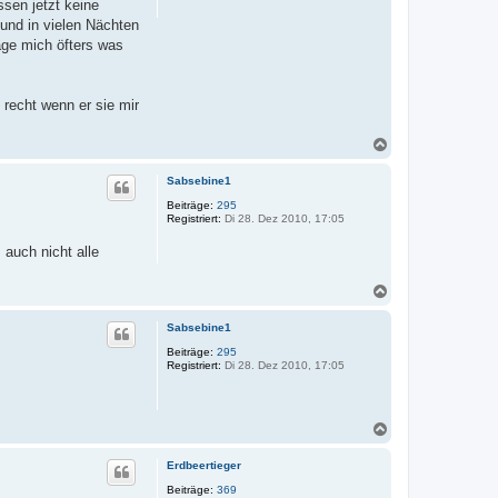
sen jetzt keine
n
und in vielen Nächten
rage mich öfters was
 recht wenn er sie mir
N
a
c
Sabsebine1
h
o
Beiträge:
295
Registriert:
Di 28. Dez 2010, 17:05
b
e
 auch nicht alle
n
N
a
c
Sabsebine1
h
o
Beiträge:
295
Registriert:
Di 28. Dez 2010, 17:05
b
e
n
N
a
c
Erdbeertieger
h
o
Beiträge:
369