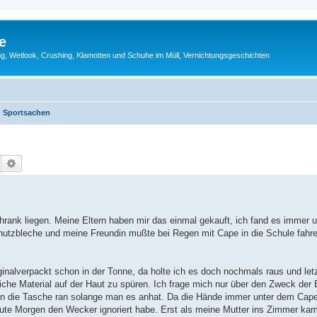
e
g, Wetlook, Crushing, Klamotten und Schuhe im Müll, Vernichtungsgeschichten
Sportsachen
Suche
Erweiterte Suche
rank liegen. Meine Eltern haben mir das einmal gekauft, ich fand es immer u
hutzbleche und meine Freundin mußte bei Regen mit Cape in die Schule fahr
ginalverpackt schon in der Tonne, da holte ich es doch nochmals raus und let
he Material auf der Haut zu spüren. Ich frage mich nur über den Zweck der 
t an die Tasche ran solange man es anhat. Da die Hände immer unter dem Cap
ute Morgen den Wecker ignoriert habe. Erst als meine Mutter ins Zimmer kam 