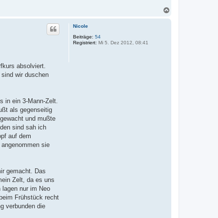
N
a
c
Nicole
h
o
Beiträge:
54
Registriert:
Mi 5. Dez 2012, 08:41
b
e
n
kurs absolviert.
 sind wir duschen
 in ein 3-Mann-Zelt.
ußt als gegenseitig
aufgewacht und mußte
nden sind sah ich
opf auf dem
hat angenommen sie
mir gemacht. Das
ein Zelt, da es uns
n lagen nur im Neo
 beim Frühstück recht
ng verbunden die