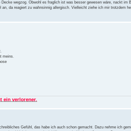
e Decke wegzog. Obwohl es fraglich ist was besser gewesen wäre, nackt im Be
n, da reagiert zu wahnsinnig allergisch. Vielleicht ziehe ich mir trotzdem h
.
ht meins.
hose
 ein verlorener.
eschreibliches Gefühl, das habe ich auch schon gemacht. Dazu nehme ich gern