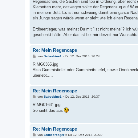
Regensachen, die Sachen sind top in Ordnung, aber recht e
r
a
Klamotten mehr, deswegen sollte der Regenanzug auf Wunsc
g
in meinem Bett. Es ist nur schwierig damit eine ganze Nach
ein Junge sagen würde wenn er sieht wie ich einen Regena
Erdbeertieger, was meinst Du mit "ist nicht meins"? Ich wü
geschenkt hätte. Aber das ist bei mir derzeit nur Wunschtr
Re: Mein Regencape
B
von
Sabsebine1
»
Do 12. Dez 2013, 20:24
e
i
RIMG0365.jpg
t
Also Gummistiefel oder Gummireitstiefel, sowie Overkneelac
r
a
überlebt.....
g
Re: Mein Regencape
B
von
Sabsebine1
»
Do 12. Dez 2013, 20:37
e
i
RIMG01631.jpg
t
So sieht das aus
r
a
g
Re: Mein Regencape
B
von
Erdbeertieger
»
Do 12. Dez 2013, 21:30