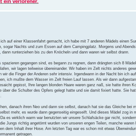
 ein verlorener.
ich auf einer Klassenfahrt gemacht, ich habe mit 7 anderen Mädels einen Surf
 an, sogar Nachts und zum Essen auf dem Campingplatz. Morgens und Abends
 dann runterziehen bis zu den Knöcheln und dann waren wir selbst drann.
 spazieren gegangen sind, es begann zu regnen, dann drängten sich 8 Mädels
lafen, wir lagen teilweise übereinander. Wir haben im Zelt nichts anderes gew
ten wir die Finger der Anderen sehr intensiv. Irgendwann in der Nacht bin ich 
agen, ich mußte dem Wasser im Zelt freien Lauf lassen. Als wir dann aufgesta
esaicht gepisst, Ihre langen blonden Haare waren ganz naß, sie hatte ihren K
 über die Schulter des Opfers gelegt hatte und sie damit fixiert hatte. Sie 
.
en, danach ihren Neo und dann sie selbst, danach hat sie das Gleiche bei 
elbst mehr, es wurde dann gegenseitig eingeseift. Und dieses Mädel zog in m
. Da es wirklich warm war benutzten wir unsere Schlafsäcke gar nicht, sonder
 die Jungs richtig angetörnt wurden von unseren engen Teilen, manche waren
en dem Inhalt ihrer Hose. Am letzten Tag war es schon mit etwas Überwindu
ermanent getragen.