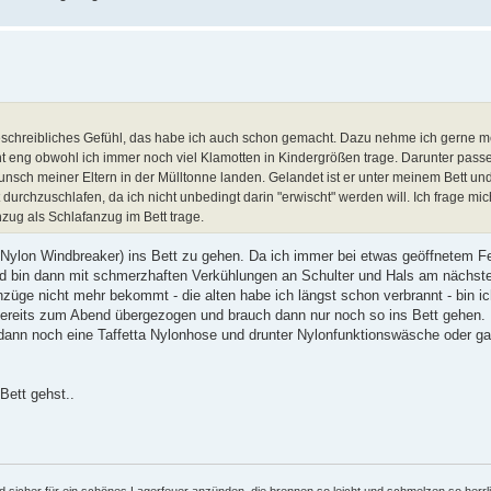
beschreibliches Gefühl, das habe ich auch schon gemacht. Dazu nehme ich gerne m
 eng obwohl ich immer noch viel Klamotten in Kindergrößen trage. Darunter passen
ch meiner Eltern in der Mülltonne landen. Gelandet ist er unter meinem Bett und
durchzuschlafen, da ich nicht unbedingt darin "erwischt" werden will. Ich frage mic
ug als Schlafanzug im Bett trage.
Nylon Windbreaker) ins Bett zu gehen. Da ich immer bei etwas geöffnetem Fe
nd bin dann mit schmerzhaften Verkühlungen an Schulter und Hals am nächs
züge nicht mehr bekommt - die alten habe ich längst schon verbrannt - bin ic
ereits zum Abend übergezogen und brauch dann nur noch so ins Bett gehen. 
nn noch eine Taffetta Nylonhose und drunter Nylonfunktionswäsche oder gar 
Bett gehst..