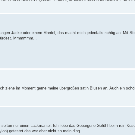
und sicher für ein schönes Lagerfeuer anzünden, die brennen so leicht und schmelzen so herr
angen Jacke oder einem Mantel, das macht mich jedenfalls richtig an. Mit Sti
n würdest. Mmmmmm...
ch ziehe im Moment gerne meine übergroßen satin Blusen an. Auch ein schö
h selten nur einen Lackmantel. Ich liebe das Geborgene Gefühl beim rein Kus
on) getestet das war aber nicht so mein ding.