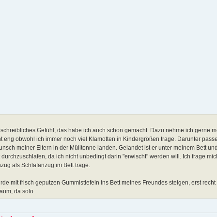
beschreibliches Gefühl, das habe ich auch schon gemacht. Dazu nehme ich gerne m
 eng obwohl ich immer noch viel Klamotten in Kindergrößen trage. Darunter passen
ch meiner Eltern in der Mülltonne landen. Gelandet ist er unter meinem Bett und
durchzuschlafen, da ich nicht unbedingt darin "erwischt" werden will. Ich frage mic
ug als Schlafanzug im Bett trage.
ürde mit frisch geputzen Gummistiefeln ins Bett meines Freundes steigen, erst recht
raum, da solo.