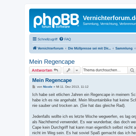
Vernichterforum.d
Sammlung, Vernichtung, Verbrennun
Schnellzugriff
FAQ
Vernichterforum
Die Müllpresse sei mit Dir...
Sammlung
Mein Regencape
Antworten
Mein Regencape
B
von
Nicole
»
Mi 11. Dez 2013, 11:12
e
i
Ich habe seit etlichen Jahren ein Regencape in meinem Sch
t
habe ich es nie angehabt. Mein Mountainbike hat keine Sc
r
a
nie sauber und trocken an. (Sie hat das gleiche Rad).
g
Jedenfalls wollte ich es letzte Woche wegwerfen, es lag or
als Nachthemd verwendet. Es war wunderbar, das doch weic
Cape kein Durchgriff hat kann man eigentlich selbst nich
nicht im Weg sein. Es hat soviel Spaß gemacht das ich he