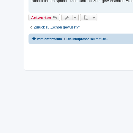
Richtlinien entspricht. Dies führt oft zum gewünschten Erg
r
a
g
Antworten
Zurück zu „Schon gewusst?“
Vernichterforum
Die Müllpresse sei mit Dir...