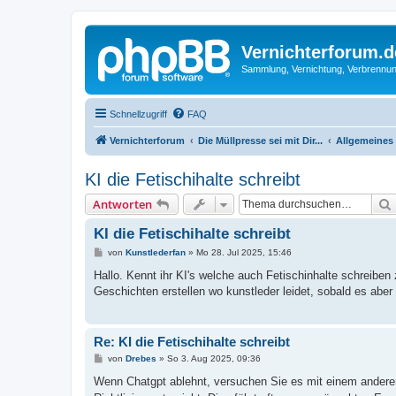
Vernichterforum.d
Sammlung, Vernichtung, Verbrennun
Schnellzugriff
FAQ
Vernichterforum
Die Müllpresse sei mit Dir...
Allgemeines
KI die Fetischihalte schreibt
Antworten
KI die Fetischihalte schreibt
B
von
Kunstlederfan
»
Mo 28. Jul 2025, 15:46
e
i
Hallo. Kennt ihr KI's welche auch Fetischinhalte schreiben 
t
Geschichten erstellen wo kunstleder leidet, sobald es aber 
r
a
g
Re: KI die Fetischihalte schreibt
B
von
Drebes
»
So 3. Aug 2025, 09:36
e
i
Wenn Chatgpt ablehnt, versuchen Sie es mit einem anderen 
t