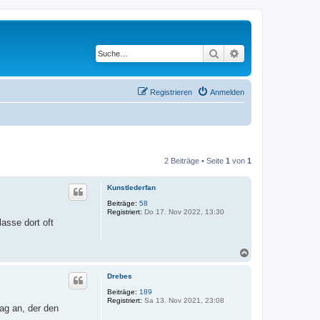
Suche
Erweiterte Suche
Registrieren
Anmelden
2 Beiträge • Seite
1
von
1
Kunstlederfan
Beiträge:
58
Registriert:
Do 17. Nov 2022, 13:30
lasse dort oft
N
a
c
Drebes
h
o
Beiträge:
189
Registriert:
Sa 13. Nov 2021, 23:08
b
ag an, der den
e