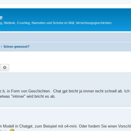
e
g, Wetlook, Crushing, Klamotten und Schuhe im Müll, Vernichtungsgeschichten
Schon gewusst?
Suche
Erweiterte Suche
z.b. in Form von Geschichten . Chat gpt bricht ja immer recht schnell ab. Ich 
etwas "intimer" wird bricht es ab.
Modell in Chatgpt, zum Beispiel mit o4-mini. Oder fordern Sie einen Vorschl