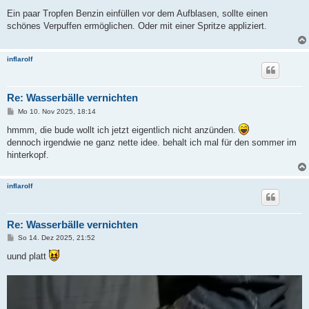
e
i
Ein paar Tropfen Benzin einfüllen vor dem Aufblasen, sollte einen
t
schönes Verpuffen ermöglichen. Oder mit einer Spritze appliziert.
r
a
g
inflarolf
Re: Wasserbälle vernichten
B
Mo 10. Nov 2025, 18:14
e
i
hmmm, die bude wollt ich jetzt eigentlich nicht anzünden.
t
dennoch irgendwie ne ganz nette idee. behalt ich mal für den sommer im
r
a
hinterkopf.
g
inflarolf
Re: Wasserbälle vernichten
B
So 14. Dez 2025, 21:52
e
i
uund platt
t
r
a
g