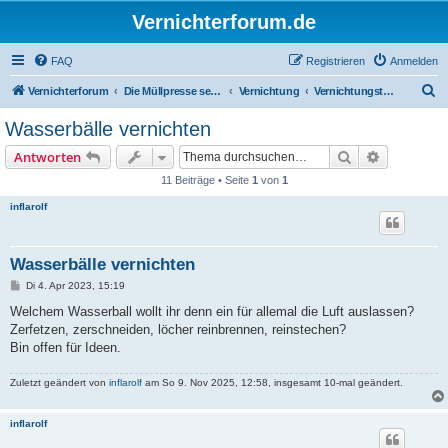
Vernichterforum.de
FAQ
Registrieren
Anmelden
S
Vernichterforum
Die Müllpresse sei mit Dir...
Vernichtung
Vernichtungstrilogien
u
Wasserbälle vernichten
c
Suche
Erweiterte
Antworten
h
11 Beiträge • Seite
1
von
1
e
inflarolf
Wasserbälle vernichten
B
Di 4. Apr 2023, 15:19
e
i
Welchem Wasserball wollt ihr denn ein für allemal die Luft auslassen?
t
Zerfetzen, zerschneiden, löcher reinbrennen, reinstechen?
r
a
Bin offen für Ideen.
g
Zuletzt geändert von
inflarolf
am So 9. Nov 2025, 12:58, insgesamt 10-mal geändert.
inflarolf