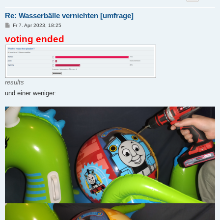
Re: Wasserbälle vernichten [umfrage]
B
Fr 7. Apr 2023, 18:25
e
voting ended
i
t
r
a
g
results
und einer weniger: