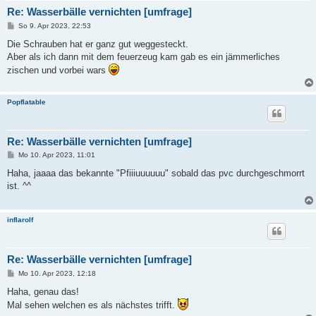
Re: Wasserbälle vernichten [umfrage]
B
So 9. Apr 2023, 22:53
e
i
Die Schrauben hat er ganz gut weggesteckt.
t
Aber als ich dann mit dem feuerzeug kam gab es ein jämmerliches
r
a
zischen und vorbei wars
g
Popflatable
Re: Wasserbälle vernichten [umfrage]
B
Mo 10. Apr 2023, 11:01
e
i
Haha, jaaaa das bekannte "Pfiiiuuuuuu" sobald das pvc durchgeschmorrt
t
ist. ^^
r
a
g
inflarolf
Re: Wasserbälle vernichten [umfrage]
B
Mo 10. Apr 2023, 12:18
e
i
Haha, genau das!
t
Mal sehen welchen es als nächstes trifft.
r
a