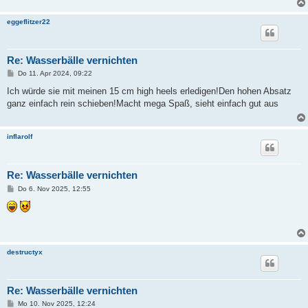
g
eggeflitzer22
Re: Wasserbälle vernichten
B
Do 11. Apr 2024, 09:22
e
i
Ich würde sie mit meinen 15 cm high heels erledigen!Den hohen Absatz
t
ganz einfach rein schieben!Macht mega Spaß, sieht einfach gut aus
r
a
g
inflarolf
Re: Wasserbälle vernichten
B
Do 6. Nov 2025, 12:55
e
i
t
r
a
g
destructyx
Re: Wasserbälle vernichten
B
Mo 10. Nov 2025, 12:24