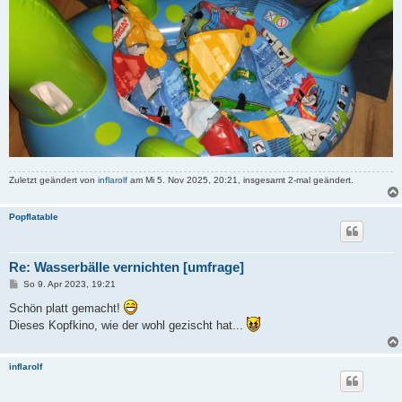
Zuletzt geändert von
inflarolf
am Mi 5. Nov 2025, 20:21, insgesamt 2-mal geändert.
Popflatable
Re: Wasserbälle vernichten [umfrage]
B
So 9. Apr 2023, 19:21
e
i
Schön platt gemacht!
t
Dieses Kopfkino, wie der wohl gezischt hat...
r
a
g
inflarolf