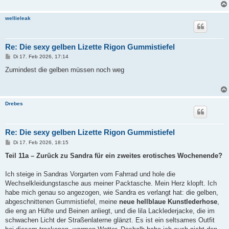
wellieleak
Re: Die sexy gelben Lizette Rigon Gummistiefel
B
Di 17. Feb 2026, 17:14
e
i
Zumindest die gelben müssen noch weg
t
r
a
g
Drebes
Re: Die sexy gelben Lizette Rigon Gummistiefel
B
Di 17. Feb 2026, 18:15
e
i
Teil 11a – Zurück zu Sandra für ein zweites erotisches Wochenende?
t
r
a
Ich steige in Sandras Vorgarten vom Fahrrad und hole die
g
Wechselkleidungstasche aus meiner Packtasche. Mein Herz klopft. Ich
habe mich genau so angezogen, wie Sandra es verlangt hat: die gelben,
abgeschnittenen Gummistiefel, meine
neue hellblaue Kunstlederhose
,
die eng an Hüfte und Beinen anliegt, und die lila Lacklederjacke, die im
schwachen Licht der Straßenlaterne glänzt. Es ist ein seltsames Outfit