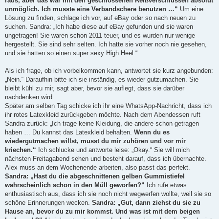
raus, aber das war mit den geschlossenen Reißverschlüssen absolut
unmöglich. Ich musste eine Verbandschere benutzen …“
Um eine
Lösung zu finden, schlage ich vor, auf eBay oder so nach neuen zu
suchen. Sandra: „Ich habe diese auf eBay gefunden und sie waren
ungetragen! Sie waren schon 2011 teuer, und es wurden nur wenige
hergestellt. Sie sind sehr selten. Ich hatte sie vorher noch nie gesehen,
und sie hatten so einen super sexy High Heel.“
Als ich frage, ob ich vorbeikommen kann, antwortet sie kurz angebunden:
„Nein.“ Daraufhin bitte ich sie inständig, es wieder gutzumachen. Sie
bleibt kühl zu mir, sagt aber, bevor sie auflegt, dass sie darüber
nachdenken wird.
Später am selben Tag schicke ich ihr eine WhatsApp-Nachricht, dass ich
ihr rotes Latexkleid zurückgeben möchte. Nach dem Abendessen ruft
Sandra zurück: „Ich trage keine Kleidung, die andere schon getragen
haben … Du kannst das Latexkleid behalten.
Wenn du es
wiedergutmachen willst, musst du mir zuhören und vor mir
kriechen.“
Ich schlucke und antworte leise: „Okay.“ Sie will mich
nächsten Freitagabend sehen und besteht darauf, dass ich übernachte.
Alex muss an dem Wochenende arbeiten, also passt das perfekt.
Sandra: „Hast du die abgeschnittenen gelben Gummistiefel
wahrscheinlich schon in den Müll geworfen?“
Ich rufe etwas
enthusiastisch aus, dass ich sie noch nicht wegwerfen wollte, weil sie so
schöne Erinnerungen wecken.
Sandra: „Gut, dann ziehst du sie zu
Hause an, bevor du zu mir kommst. Und was ist mit dem beigen