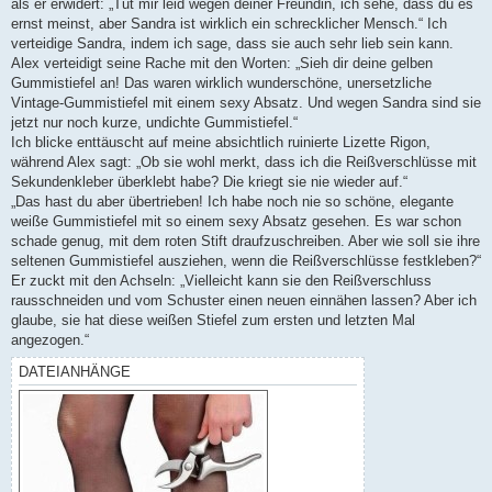
als er erwidert: „Tut mir leid wegen deiner Freundin, ich sehe, dass du es
ernst meinst, aber Sandra ist wirklich ein schrecklicher Mensch.“ Ich
verteidige Sandra, indem ich sage, dass sie auch sehr lieb sein kann.
Alex verteidigt seine Rache mit den Worten: „Sieh dir deine gelben
Gummistiefel an! Das waren wirklich wunderschöne, unersetzliche
Vintage-Gummistiefel mit einem sexy Absatz. Und wegen Sandra sind sie
jetzt nur noch kurze, undichte Gummistiefel.“
Ich blicke enttäuscht auf meine absichtlich ruinierte Lizette Rigon,
während Alex sagt: „Ob sie wohl merkt, dass ich die Reißverschlüsse mit
Sekundenkleber überklebt habe? Die kriegt sie nie wieder auf.“
„Das hast du aber übertrieben! Ich habe noch nie so schöne, elegante
weiße Gummistiefel mit so einem sexy Absatz gesehen. Es war schon
schade genug, mit dem roten Stift draufzuschreiben. Aber wie soll sie ihre
seltenen Gummistiefel ausziehen, wenn die Reißverschlüsse festkleben?“
Er zuckt mit den Achseln: „Vielleicht kann sie den Reißverschluss
rausschneiden und vom Schuster einen neuen einnähen lassen? Aber ich
glaube, sie hat diese weißen Stiefel zum ersten und letzten Mal
angezogen.“
DATEIANHÄNGE