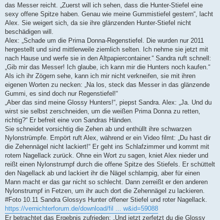
das Messer reicht. „Zuerst will ich sehen, dass die Hunter-Stiefel eine
sexy offene Spitze haben. Genau wie meine Gummistiefel gestern“, lacht
Alex. Sie weigert sich, da sie ihre glänzenden Hunter-Stiefel nicht
beschädigen will.
Alex: „Schade um die Prima Donna-Regenstiefel. Die wurden nur 2011
hergestellt und sind mittlerweile ziemlich selten. Ich nehme sie jetzt mit
nach Hause und werfe sie in den Altpapiercontainer.“ Sandra ruft schnell:
„Gib mir das Messer! Ich glaube, ich kann mir die Hunters noch kaufen.“
Als ich ihr Zögern sehe, kann ich mir nicht verkneifen, sie mit ihren
eigenen Worten zu necken: „Na los, steck das Messer in das glänzende
Gummi, es sind doch nur Regenstiefel!“
„Aber das sind meine Glossy Hunters!“, piepst Sandra. Alex: „Ja. Und du
wirst sie selbst zerschneiden, um die weißen Prima Donna zu retten,
richtig?“ Er befreit eine von Sandras Händen.
Sie schneidet vorsichtig die Zehen ab und enthüllt ihre schwarzen
Nylonstrümpfe. Empört ruft Alex, während er ein Video filmt: „Du hast dir
die Zehennägel nicht lackiert!“ Er geht ins Schlafzimmer und kommt mit
rotem Nagellack zurück. Ohne ein Wort zu sagen, kniet Alex nieder und
reißt einen Nylonstrumpf durch die offene Spitze des Stiefels. Er schüttelt
den Nagellack ab und lackiert ihr die Nägel schlampig, aber für einen
Mann macht er das gar nicht so schlecht. Dann zerreißt er den anderen
Nylonstrumpf in Fetzen, um ihr auch dort die Zehennägel zu lackieren.
#Foto 10.11 Sandra Glossys Hunter offener Stiefel und roter Nagellack.
https://vernichterforum.de/download/fil ... w&id=59088
Er betrachtet das Ergebnis zufrieden: „Und jetzt zerfetzt du die Glossy