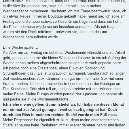
Lederrock?“
Als ich antworte, dass der Lederrock noch in der Tasche ist,
in die Alex ihn gepackt hat, sagt sie, ich solle ihn in meiner
Wechseltasche mitnehmen. Nachdem ich ihre Frage beantwortet habe, ob
ich etwas Neues in meiner Boutique gekauft habe, meint sie, ich solle am
Freitagabend die neue schwarze Hose für sie tragen und dass sie hofft,
die Kunstlederhose würde sie ein bisschen anmachen. Als ich frage,
warum sie den Rock mitnimmt, antwortet sie, dass ich das am
Wochenende herausfinden werde.
Eine Woche später…
Als Alex mir am Freitag ein schönes Wochenende wünscht und zur Arbeit
geht, schnappe ich mir die kleine Wochenendtasche, in die ich Anfang der
Woche schon meinen abgeschnittenen beigen Lederrock gepackt hatte.
Ich packe noch eine Ersatzhose, einen Pullover, Socken und
Strumpfhosen dazu. Es ist unglaublich aufregend, Sandra nach so langer
Zeit wiederzusehen. Alex kümmert sich gut um mich, aber Sex mit einer
Frau ist anders. Ich ziehe meine letzte Lederhose aus der Boutique an.
Das Kunstleder fühlt sich toll an, und ich streiche mit den Händen über
meine Beine. Meine Pumps würden perfekt dazu passen. Ich nehme sie
und packe sie in die Wochenendtasche.
Ich ziehe meine gelben Gummistiefel an. Ich habe sie diesen Monat
nur einmal zur Arbeit getragen, weil es stark geregnet hat. Doch
durch den Riss in meinem rechten Stiefel wurde mein Fuß nass.
Meine Regenhose ist eigentlich zu kurz, denn meine abgeschnittenen
Stiefel schauten beim Radfahren immer wieder darunter hervor und ließen