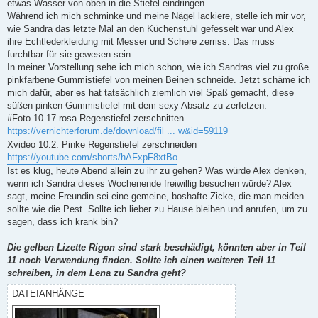
etwas Wasser von oben in die Stiefel eindringen.
Während ich mich schminke und meine Nägel lackiere, stelle ich mir vor,
wie Sandra das letzte Mal an den Küchenstuhl gefesselt war und Alex
ihre Echtlederkleidung mit Messer und Schere zerriss. Das muss
furchtbar für sie gewesen sein.
In meiner Vorstellung sehe ich mich schon, wie ich Sandras viel zu große
pinkfarbene Gummistiefel von meinen Beinen schneide. Jetzt schäme ich
mich dafür, aber es hat tatsächlich ziemlich viel Spaß gemacht, diese
süßen pinken Gummistiefel mit dem sexy Absatz zu zerfetzen.
#Foto 10.17 rosa Regenstiefel zerschnitten
https://vernichterforum.de/download/fil ... w&id=59119
Xvideo 10.2: Pinke Regenstiefel zerschneiden
https://youtube.com/shorts/hAFxpF8xtBo
Ist es klug, heute Abend allein zu ihr zu gehen? Was würde Alex denken,
wenn ich Sandra dieses Wochenende freiwillig besuchen würde? Alex
sagt, meine Freundin sei eine gemeine, boshafte Zicke, die man meiden
sollte wie die Pest. Sollte ich lieber zu Hause bleiben und anrufen, um zu
sagen, dass ich krank bin?
Die gelben Lizette Rigon sind stark beschädigt, könnten aber in Teil
11 noch Verwendung finden. Sollte ich einen weiteren Teil 11
schreiben, in dem Lena zu Sandra geht?
DATEIANHÄNGE