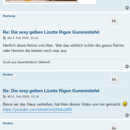
thomasg
Re: Die sexy gelben Lizette Rigon Gummistiefel
B
Mo 9. Feb 2026, 22:11
e
i
Herrlich diese Aktion von Alex. War das wirklich schön die ganze Rache,
t
oder Hecken die beiden noch was aus
r
a
g
Gruß aus Sauerländisch Sibirien!l
Drebes
Re: Die sexy gelben Lizette Rigon Gummistiefel
B
Mi 11. Feb 2026, 15:18
e
i
Bevor wir das Haus verließen, hat Alex dieses Video von mir gemacht.
t
https://youtube.com/shorts/m4J0ukzpf60
r
a
g
Drebes