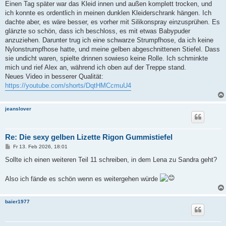
Einen Tag später war das Kleid innen und außen komplett trocken, und
ich konnte es ordentlich in meinen dunklen Kleiderschrank hängen. Ich
dachte aber, es wäre besser, es vorher mit Silikonspray einzusprühen. Es
glänzte so schön, dass ich beschloss, es mit etwas Babypuder
anzuziehen. Darunter trug ich eine schwarze Strumpfhose, da ich keine
Nylonstrumpfhose hatte, und meine gelben abgeschnittenen Stiefel. Dass
sie undicht waren, spielte drinnen sowieso keine Rolle. Ich schminkte
mich und rief Alex an, während ich oben auf der Treppe stand.
Neues Video in besserer Qualität:
https://youtube.com/shorts/DqtHMCcmuU4
jeanslover
Re: Die sexy gelben Lizette Rigon Gummistiefel
B
Fr 13. Feb 2026, 18:01
e
i
Sollte ich einen weiteren Teil 11 schreiben, in dem Lena zu Sandra geht?
t
r
a
Also ich fände es schön wenn es weitergehen würde
g
baier1977