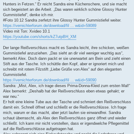
Hunters in Fetzen.“ Er reicht Sandra eine Küchenschere, und sie macht
sich begeistert an die Arbeit. „Das waren wirklich schöne Glossy Hunter
Gummistiefel“, denke ich mir.
#Foto 10.12 Sandra zerfetzt ihre Glossy Hunter Gummistiefel weiter.
https://vernichterforum.de/download/fil ... w&id=59089
Video mit Ton: Xvideo 10.1
https://youtube.com/shorts/kZ7utpBH_XM
Der lange Reißverschluss macht es Sandra leicht, ihre schicken, weißen
Gummistiefel anzuziehen. „Das sieht an dir viel weniger wuchtig aus“,
bemerkt Alex. Doch dann packt er sie unerwartet am Bein und zieht einen
Stift aus der Tasche. Ich schüttle den Kopf, aber er ignoriert mich und
schreibt mit rotem Filzstift „Liebe Grüße von Alex“ auf den eleganten
Gummistiefel.
https://vernichterforum.de/download/fil ... w&id=59090
Sandra: „Mist, Alex, ich trage dieses Prima-Donna-Kleid zum ersten Mal!“
Alex bemerkt: „Deshalb hat der Reißverschluss eben etwas gehakt; er
war neu.“
Er holt eine kleine Tube aus der Tasche und schmiert den Reißverschluss
damit ein. Schnell öffnet und schließt er die Reißverschlüsse. Ich frage
mich, warum er das macht, aber jetzt laufen sie einwandfrei. Sandra
schaut überrascht, als Alex den Reißverschluss ganz öffnet und wieder
schließt. Ich kann mir nicht vorstellen, dass er irgendwelche Pflegemittel
auf die Reißverschlüsse aufgetragen hat.