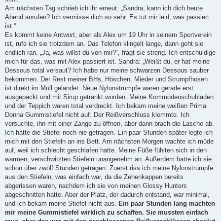
Am nächsten Tag schrieb ich ihr erneut: „Sandra, kann ich dich heute
Abend anrufen? Ich vermisse dich so sehr. Es tut mir leid, was passiert
ist.“
Es kommt keine Antwort, aber als Alex um 19 Uhr in seinem Sportverein
ist, rufe ich sie trotzdem an. Das Telefon klingelt lange, dann geht sie
endlich ran. „Ja, was willst du von mir?“, fragt sie streng. Ich entschuldige
mich für das, was mit Alex passiert ist. Sandra: „Weißt du, er hat meine
Dessous total versaut? Ich habe nur meine schwarzen Dessous sauber
bekommen. Der Rest meiner BHs, Höschen, Mieder und Strumpfhosen
ist direkt im Müll gelandet. Neue Nylonstrümpfe waren gerade erst
ausgepackt und mit Sirup getränkt worden. Meine Kommodenschubladen
und der Teppich waren total verdreckt. Ich bekam meine weißen Prima
Donna Gummistiefel nicht auf. Der Reißverschluss klemmte. Ich
versuchte, ihn mit einer Zange zu öffnen, aber dann brach die Lasche ab.
Ich hatte die Stiefel noch nie getragen. Ein paar Stunden später legte ich
mich mit den Stiefeln an ins Bett. Am nächsten Morgen wachte ich müde
auf, weil ich schlecht geschlafen hatte. Meine Füße fühlten sich in den
warmen, verschwitzten Stiefeln unangenehm an. Außerdem hatte ich sie
schon über zwölf Stunden getragen. Zuerst riss ich meine Nylonstrümpfe
aus den Stiefeln, was einfach war, da die Zehenkappen bereits
abgerissen waren, nachdem ich sie von meinen Glossy Hunters
abgeschnitten hatte. Aber der Platz, der dadurch entstand, war minimal,
und ich bekam meine Stiefel nicht aus.
Ein paar Stunden lang machten
mir meine Gummistiefel wirklich zu schaffen. Sie mussten einfach