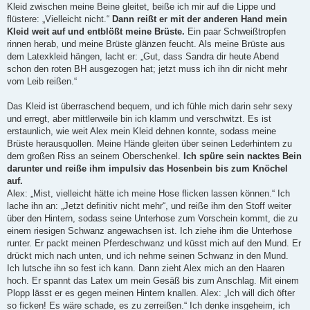
Kleid zwischen meine Beine gleitet, beiße ich mir auf die Lippe und
flüstere: „Vielleicht nicht.“
Dann reißt er mit der anderen Hand mein
Kleid weit auf und entblößt meine Brüste.
Ein paar Schweißtropfen
rinnen herab, und meine Brüste glänzen feucht. Als meine Brüste aus
dem Latexkleid hängen, lacht er: „Gut, dass Sandra dir heute Abend
schon den roten BH ausgezogen hat; jetzt muss ich ihn dir nicht mehr
vom Leib reißen.“
Das Kleid ist überraschend bequem, und ich fühle mich darin sehr sexy
und erregt, aber mittlerweile bin ich klamm und verschwitzt. Es ist
erstaunlich, wie weit Alex mein Kleid dehnen konnte, sodass meine
Brüste herausquollen. Meine Hände gleiten über seinen Lederhintern zu
dem großen Riss an seinem Oberschenkel.
Ich spüre sein nacktes Bein
darunter und reiße ihm impulsiv das Hosenbein bis zum Knöchel
auf.
Alex: „Mist, vielleicht hätte ich meine Hose flicken lassen können.“ Ich
lache ihn an: „Jetzt definitiv nicht mehr“, und reiße ihm den Stoff weiter
über den Hintern, sodass seine Unterhose zum Vorschein kommt, die zu
einem riesigen Schwanz angewachsen ist. Ich ziehe ihm die Unterhose
runter. Er packt meinen Pferdeschwanz und küsst mich auf den Mund. Er
drückt mich nach unten, und ich nehme seinen Schwanz in den Mund.
Ich lutsche ihn so fest ich kann. Dann zieht Alex mich an den Haaren
hoch. Er spannt das Latex um mein Gesäß bis zum Anschlag. Mit einem
Plopp lässt er es gegen meinen Hintern knallen. Alex: „Ich will dich öfter
so ficken! Es wäre schade, es zu zerreißen.“ Ich denke insgeheim, ich