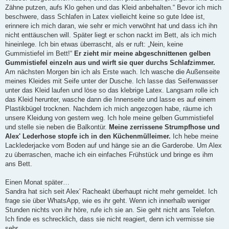
Zähne putzen, aufs Klo gehen und das Kleid anbehalten.“ Bevor ich mich
beschwere, dass Schlafen in Latex vielleicht keine so gute Idee ist,
erinnere ich mich daran, wie sehr er mich verwöhnt hat und dass ich ihn
nicht enttäuschen will. Später liegt er schon nackt im Bett, als ich mich
hineinlege. Ich bin etwas überrascht, als er ruft: „Nein, keine
Gummistiefel im Bett!“
Er zieht mir meine abgeschnittenen gelben
Gummistiefel einzeln aus und wirft sie quer durchs Schlafzimmer.
Am nächsten Morgen bin ich als Erste wach. Ich wasche die Außenseite
meines Kleides mit Seife unter der Dusche. Ich lasse das Seifenwasser
unter das Kleid laufen und löse so das klebrige Latex. Langsam rolle ich
das Kleid herunter, wasche dann die Innenseite und lasse es auf einem
Plastikbügel trocknen. Nachdem ich mich angezogen habe, räume ich
unsere Kleidung von gestern weg. Ich hole meine gelben Gummistiefel
und stelle sie neben die Balkontür.
Meine zerrissene Strumpfhose und
Alex' Lederhose stopfe ich in den Küchenmülleimer.
Ich hebe meine
Lacklederjacke vom Boden auf und hänge sie an die Garderobe. Um Alex
zu überraschen, mache ich ein einfaches Frühstück und bringe es ihm
ans Bett.
Einen Monat später…
Sandra hat sich seit Alex' Racheakt überhaupt nicht mehr gemeldet. Ich
frage sie über WhatsApp, wie es ihr geht. Wenn ich innerhalb weniger
Stunden nichts von ihr höre, rufe ich sie an. Sie geht nicht ans Telefon.
Ich finde es schrecklich, dass sie nicht reagiert, denn ich vermisse sie
sehr.