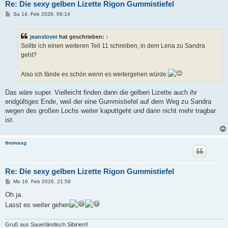
Re: Die sexy gelben Lizette Rigon Gummistiefel
B
Sa 14. Feb 2026, 06:14
e
i
t
jeanslover
hat geschrieben:
↑
r
a
Sollte ich einen weiteren Teil 11 schreiben, in dem Lena zu Sandra
g
geht?
Also ich fände es schön wenn es weitergehen würde
Das wäre super. Vielleicht finden dann die gelben Lizette auch ihr
endgültiges Ende, weil der eine Gummistiefel auf dem Weg zu Sandra
wegen des großen Lochs weiter kaputtgeht und dann nicht mehr tragbar
ist.
thomasg
Re: Die sexy gelben Lizette Rigon Gummistiefel
B
Mo 16. Feb 2026, 21:59
e
i
Oh ja.
t
Lasst es weiter gehen
r
a
g
Gruß aus Sauerländisch Sibirien!l