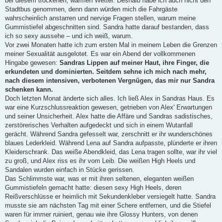
bei diesem trockenen, warmen Wetter. Deshalb habe ich auch nicht den
Stadtbus genommen, denn dann würden mich die Fahrgäste
wahrscheinlich anstarren und nervige Fragen stellen, warum meine
Gummistiefel abgeschnitten sind. Sandra hatte darauf bestanden, dass
ich so sexy aussehe – und ich weiß, warum.
Vor zwei Monaten hatte ich zum ersten Mal in meinem Leben die Grenzen
meiner Sexualität ausgelotet. Es war ein Abend der vollkommenen
Hingabe gewesen:
Sandras Lippen auf meiner Haut, ihre Finger, die
erkundeten und dominierten. Seitdem sehne ich mich nach mehr,
nach diesem intensiven, verbotenen Vergnügen, das mir nur Sandra
schenken kann.
Doch letzten Monat änderte sich alles. Ich ließ Alex in Sandras Haus. Es
war eine Kurzschlussreaktion gewesen, getrieben von Alex' Erwartungen
und seiner Unsicherheit. Alex hatte die Affäre und Sandras sadistisches,
zerstörerisches Verhalten aufgedeckt und sich in einem Wutanfall
gerächt. Während Sandra gefesselt war, zerschnitt er ihr wunderschönes
blaues Lederkleid. Während Lena auf Sandra aufpasste, plünderte er ihren
Kleiderschrank. Das weiße Abendkleid, das Lena tragen sollte, war ihr viel
zu groß, und Alex riss es ihr vom Leib. Die weißen High Heels und
Sandalen wurden einfach in Stücke gerissen.
Das Schlimmste war, was er mit ihren seltenen, eleganten weißen
Gummistiefeln gemacht hatte: diesen sexy High Heels, deren
Reißverschlüsse er heimlich mit Sekundenkleber versiegelt hatte. Sandra
musste sie am nächsten Tag mit einer Schere entfernen, und die Stiefel
waren für immer ruiniert, genau wie ihre Glossy Hunters, von denen