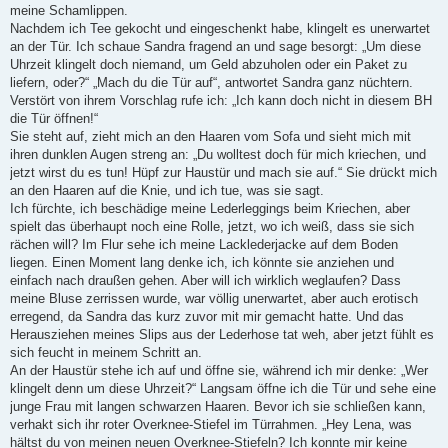
meine Schamlippen.
Nachdem ich Tee gekocht und eingeschenkt habe, klingelt es unerwartet
an der Tür. Ich schaue Sandra fragend an und sage besorgt: „Um diese
Uhrzeit klingelt doch niemand, um Geld abzuholen oder ein Paket zu
liefern, oder?“ „Mach du die Tür auf“, antwortet Sandra ganz nüchtern.
Verstört von ihrem Vorschlag rufe ich: „Ich kann doch nicht in diesem BH
die Tür öffnen!“
Sie steht auf, zieht mich an den Haaren vom Sofa und sieht mich mit
ihren dunklen Augen streng an: „Du wolltest doch für mich kriechen, und
jetzt wirst du es tun! Hüpf zur Haustür und mach sie auf.“ Sie drückt mich
an den Haaren auf die Knie, und ich tue, was sie sagt.
Ich fürchte, ich beschädige meine Lederleggings beim Kriechen, aber
spielt das überhaupt noch eine Rolle, jetzt, wo ich weiß, dass sie sich
rächen will? Im Flur sehe ich meine Lacklederjacke auf dem Boden
liegen. Einen Moment lang denke ich, ich könnte sie anziehen und
einfach nach draußen gehen. Aber will ich wirklich weglaufen? Dass
meine Bluse zerrissen wurde, war völlig unerwartet, aber auch erotisch
erregend, da Sandra das kurz zuvor mit mir gemacht hatte. Und das
Herausziehen meines Slips aus der Lederhose tat weh, aber jetzt fühlt es
sich feucht in meinem Schritt an.
An der Haustür stehe ich auf und öffne sie, während ich mir denke: „Wer
klingelt denn um diese Uhrzeit?“ Langsam öffne ich die Tür und sehe eine
junge Frau mit langen schwarzen Haaren. Bevor ich sie schließen kann,
verhakt sich ihr roter Overknee-Stiefel im Türrahmen. „Hey Lena, was
hältst du von meinen neuen Overknee-Stiefeln? Ich konnte mir keine