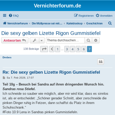
Vernichterforum.de
FAQ
Registrieren
Anmelden
S
Vernichterforum
Die Müllpresse sei mit Dir...
Kaleidoskop
Geschichten
u
Die sexy gelben Lizette Rigon Gummistiefel
c
Suche
Erweiterte
Antworten
h
e
Seite
7
von
7
1
3
4
5
6
7
Vorherige
138 Beiträge
…
Drebes
Re: Die sexy gelben Lizette Rigon Gummistiefel
B
Sa 7. Feb 2026, 17:07
e
i
Teil 10g – Besuch bei Sandra auf ihren dringenden Wunsch hin.
t
Sandras rosa Stiefel.
r
a
Ich schneide so sauber wie möglich, aber mir wird klar, dass es sinnlos
g
ist, als er entscheidet: „Schöner gerader Schnitt, aber zerschneide die
pinken Dinger ruhig in Fetzen, dann schaffst du Platz in ihrem
Schuhschrank.“
#Foto 10.9 Lena in Sandras pinken Gummistiefeln.