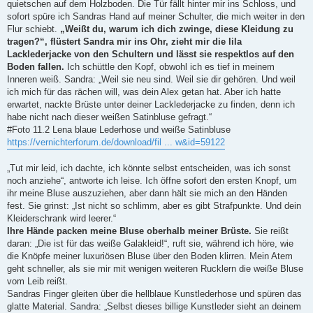
quietschen auf dem Holzboden. Die Tür fällt hinter mir ins Schloss, und
sofort spüre ich Sandras Hand auf meiner Schulter, die mich weiter in den
Flur schiebt.
„Weißt du, warum ich dich zwinge, diese Kleidung zu
tragen?“, flüstert Sandra mir ins Ohr, zieht mir die lila
Lacklederjacke von den Schultern und lässt sie respektlos auf den
Boden fallen.
Ich schüttle den Kopf, obwohl ich es tief in meinem
Inneren weiß. Sandra: „Weil sie neu sind. Weil sie dir gehören. Und weil
ich mich für das rächen will, was dein Alex getan hat. Aber ich hatte
erwartet, nackte Brüste unter deiner Lacklederjacke zu finden, denn ich
habe nicht nach dieser weißen Satinbluse gefragt.“
#Foto 11.2 Lena blaue Lederhose und weiße Satinbluse
https://vernichterforum.de/download/fil ... w&id=59122
„Tut mir leid, ich dachte, ich könnte selbst entscheiden, was ich sonst
noch anziehe“, antworte ich leise. Ich öffne sofort den ersten Knopf, um
ihr meine Bluse auszuziehen, aber dann hält sie mich an den Händen
fest. Sie grinst: „Ist nicht so schlimm, aber es gibt Strafpunkte. Und dein
Kleiderschrank wird leerer.“
Ihre Hände packen meine Bluse oberhalb meiner Brüste.
Sie reißt
daran: „Die ist für das weiße Galakleid!“, ruft sie, während ich höre, wie
die Knöpfe meiner luxuriösen Bluse über den Boden klirren. Mein Atem
geht schneller, als sie mir mit wenigen weiteren Rucklern die weiße Bluse
vom Leib reißt.
Sandras Finger gleiten über die hellblaue Kunstlederhose und spüren das
glatte Material. Sandra: „Selbst dieses billige Kunstleder sieht an deinem