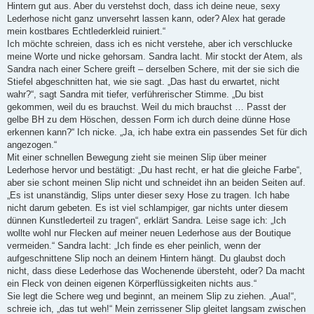
Hintern gut aus. Aber du verstehst doch, dass ich deine neue, sexy
Lederhose nicht ganz unversehrt lassen kann, oder? Alex hat gerade
mein kostbares Echtlederkleid ruiniert.“
Ich möchte schreien, dass ich es nicht verstehe, aber ich verschlucke
meine Worte und nicke gehorsam. Sandra lacht. Mir stockt der Atem, als
Sandra nach einer Schere greift – derselben Schere, mit der sie sich die
Stiefel abgeschnitten hat, wie sie sagt. „Das hast du erwartet, nicht
wahr?“, sagt Sandra mit tiefer, verführerischer Stimme. „Du bist
gekommen, weil du es brauchst. Weil du mich brauchst … Passt der
gelbe BH zu dem Höschen, dessen Form ich durch deine dünne Hose
erkennen kann?“ Ich nicke. „Ja, ich habe extra ein passendes Set für dich
angezogen.“
Mit einer schnellen Bewegung zieht sie meinen Slip über meiner
Lederhose hervor und bestätigt: „Du hast recht, er hat die gleiche Farbe“,
aber sie schont meinen Slip nicht und schneidet ihn an beiden Seiten auf.
„Es ist unanständig, Slips unter dieser sexy Hose zu tragen. Ich habe
nicht darum gebeten. Es ist viel schlampiger, gar nichts unter diesem
dünnen Kunstlederteil zu tragen“, erklärt Sandra. Leise sage ich: „Ich
wollte wohl nur Flecken auf meiner neuen Lederhose aus der Boutique
vermeiden.“ Sandra lacht: „Ich finde es eher peinlich, wenn der
aufgeschnittene Slip noch an deinem Hintern hängt. Du glaubst doch
nicht, dass diese Lederhose das Wochenende übersteht, oder? Da macht
ein Fleck von deinen eigenen Körperflüssigkeiten nichts aus.“
Sie legt die Schere weg und beginnt, an meinem Slip zu ziehen. „Aua!“,
schreie ich, „das tut weh!“ Mein zerrissener Slip gleitet langsam zwischen