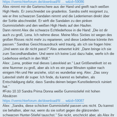
https://vernichterforum.de/download/fil ... w&id=59086
Alex nimmt mir die Gartenschere aus der Hand und greift nach weißen
High Heels. Er zerschneidet sie gnadenlos. Sandra sieht resigniert zu,
wie er ihre schwarzen Sandalen nimmt und die Lederriemen direkt über
der Sohle abschneidet. Er wirft die Sandalen zu den pinken
Gummistiefeln und den weißen High Heels auf den Haufen.
Dann nimmt Alex die schwarze Echtlederhose in die Hand: „Die ist dir
auch zu groß, Lena. Ich nehme diese. Meine Miss Sixties ist wegen des
großen Risses nicht mehr zu reparieren, und diese Lederhose könnte ihm
passen.“ Sandras Gesichtsausdruck wird traurig, als ich sie fragen höre:
„Und wenn sie dir nicht passt?“ Alex antwortet kühl: „Dann bringe ich sie
zum Secondhandladen. Und wenn ich keine Lust dazu habe, werfe ich die
Lederhose einfach in den Müll.“
Alex: „Lena, probier mal dieses Latexkleid an.“ Laut Größenetikett ist es
eine Nummer zu groß, aber als ich es ein paar Minuten später nach
einigem Hin und Her anziehe, sitzt es wunderbar eng. Alex: „Das sexy
Latexteil steht dir super. Ich finde, du kannst es behalten, als
Entschädigung dafür, dass Sandra deinen beigen Kunstlederrock ruiniert
hat.“
#Foto 10.10 Sandra Prima Donna weiße Gummistiefel mit hohen
Absätzen
https://vernichterforum.de/download/fil ... w&id=59087
Alex: „Sandra, diese schicken Gummistiefel passen uns nicht. Du kannst
sie behalten, aber nur, wenn du sie sofort gegen die glänzenden
schwarzen Hunter-Stiefel tauschst.“ Sie nickt, erschrickt aber, als Alex ihr