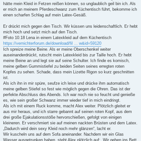
hätte mein Kleid in Fetzen reißen können, so unglaublich geil bin ich. Als
er mich an meinem Pferdeschwanz zum Küchentisch führt, bekomme ich
einen scharfen Schlag auf mein Latex-Gesäß.
Er drückt mich gegen den Tisch. Wir küssen uns leidenschaftlich. Er hebt
mich hoch und setzt mich auf den Tisch.
#Foto 10.18 Lena in einem Latexkleid auf dem Küchentisch
https://vernichterforum.de/download/fil ... w&id=59120
Ich spreize meine Beine. Als er meine Oberschenkel weiter
auseinanderdrückt, rutscht mein Latexkleid bis zur Taille hoch. Er hebt
meine Beine an und legt sie auf seine Schulter. Ich finde es komisch,
meine gelben Gummistiefel zu beiden Seiten seines erregten roten
Kopfes zu sehen. Schade, dass mein Lizette Rigon so kurz geschnitten
ist.
Als ich ihn in mir spüre, seufze ich leise und drücke ihm automatisch
meine gelben Stiefel so fest wie möglich gegen die Ohren. Das ist der
perfekte Abschluss des Abends. Ich war noch nie so feucht und genieße
es, wie sein großer Schwanz immer wieder tief in mich eindringt.
Als ich mit einem Ruck komme, macht Alex weiter. Plötzlich gleitet er
aus mir heraus, und ich starre gebannt auf seinen roten Kopf, aus dem
drei große Ejakulationsstöße hervorschießen, gefolgt von einigen
kleineren. Er verschmiert sie auf meinen nackten Brüsten und dem Latex.
„Dadurch wird dein sexy Kleid noch mehr glänzen“, lacht er.
Wir kuscheln uns auf dem Sofa aneinander. Nachdem wir ein Glas
Wasser ausgetrunken haben, steht Alex plötzlich auf: „Wir gehen ins Bett.