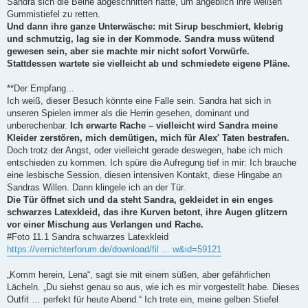
Sandra sich die Beine abgeschnitten hatte, um angeblich ihre weißen
Gummistiefel zu retten.
Und dann ihre ganze Unterwäsche: mit Sirup beschmiert, klebrig
und schmutzig, lag sie in der Kommode. Sandra muss wütend
gewesen sein, aber sie machte mir nicht sofort Vorwürfe.
Stattdessen wartete sie vielleicht ab und schmiedete eigene Pläne.
**Der Empfang...
Ich weiß, dieser Besuch könnte eine Falle sein. Sandra hat sich in
unseren Spielen immer als die Herrin gesehen, dominant und
unberechenbar.
Ich erwarte Rache – vielleicht wird Sandra meine
Kleider zerstören, mich demütigen, mich für Alex' Taten bestrafen.
Doch trotz der Angst, oder vielleicht gerade deswegen, habe ich mich
entschieden zu kommen. Ich spüre die Aufregung tief in mir: Ich brauche
eine lesbische Session, diesen intensiven Kontakt, diese Hingabe an
Sandras Willen. Dann klingele ich an der Tür.
Die Tür öffnet sich und da steht Sandra, gekleidet in ein enges
schwarzes Latexkleid, das ihre Kurven betont, ihre Augen glitzern
vor einer Mischung aus Verlangen und Rache.
#Foto 11.1 Sandra schwarzes Latexkleid
https://vernichterforum.de/download/fil ... w&id=59121
„Komm herein, Lena“, sagt sie mit einem süßen, aber gefährlichen
Lächeln. „Du siehst genau so aus, wie ich es mir vorgestellt habe. Dieses
Outfit … perfekt für heute Abend.“ Ich trete ein, meine gelben Stiefel