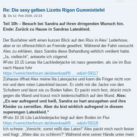
Re: Die sexy gelben Lizette Rigon Gummistiefel
B
Do 12. Feb 2026, 22:23
e
i
Teil 10h – Besuch bei Sandra auf ihren dringenden Wunsch hin.
t
Ende: Zurück zu Hause in Sandras Latexkleid.
r
a
g
Der Busfahrer wirft einen kurzen Blick auf den Riss in Alex’ Lederhose,
aber er ist offensichtlich an Fremde gewöhnt. Während der Fahrt versucht
Alex zu erklären, dass Sandra diese Behandlung wirklich verdient hatte.
„Ja, vielleicht“, antworte ich zögernd.
#Foto 10.15 Lenas lila Lacklederjacke ist nass geworden, als sie im Bus
nach Hause fuhr
https://vernichterforum.de/download/fil ... w&id=59117
Zuhause öffnet Alex meine lila Latexjacke und kann die Finger nicht von
mir und dem roten Latexkleid lassen. Er zieht mir die Jacke von den
Schultern und lässt sie zu Boden fallen. Er packt mich fest, drückt mich
gegen die Wand und küsst mich leidenschaftlich auf den Mund.
Alex:
„Es war aufregend und heiß, Sandra so hart anzugehen und ihre
Kleider zu zerreißen. Aber du bist wirklich aufregend in diesem
superengen Latexkleid.“
#Foto 10.16 Lila Lacklederjacke liegt auf dem Boden im Flur
https://vernichterforum.de/download/fil ... w&id=59118
Ich schreie: „Vorsicht, sonst reißt das Latex!“ Alex packt mich noch fester
und fragt: „Wäre das so schlimm?“ Während eine seiner Hände unter mein