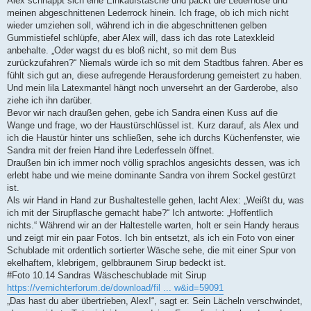
Alex schnappt sich eine Einkaufstasche und packt die Lederhose und
meinen abgeschnittenen Lederrock hinein. Ich frage, ob ich mich nicht
wieder umziehen soll, während ich in die abgeschnittenen gelben
Gummistiefel schlüpfe, aber Alex will, dass ich das rote Latexkleid
anbehalte. „Oder wagst du es bloß nicht, so mit dem Bus
zurückzufahren?“ Niemals würde ich so mit dem Stadtbus fahren. Aber es
fühlt sich gut an, diese aufregende Herausforderung gemeistert zu haben.
Und mein lila Latexmantel hängt noch unversehrt an der Garderobe, also
ziehe ich ihn darüber.
Bevor wir nach draußen gehen, gebe ich Sandra einen Kuss auf die
Wange und frage, wo der Haustürschlüssel ist. Kurz darauf, als Alex und
ich die Haustür hinter uns schließen, sehe ich durchs Küchenfenster, wie
Sandra mit der freien Hand ihre Lederfesseln öffnet.
Draußen bin ich immer noch völlig sprachlos angesichts dessen, was ich
erlebt habe und wie meine dominante Sandra von ihrem Sockel gestürzt
ist.
Als wir Hand in Hand zur Bushaltestelle gehen, lacht Alex: „Weißt du, was
ich mit der Sirupflasche gemacht habe?“ Ich antworte: „Hoffentlich
nichts.“ Während wir an der Haltestelle warten, holt er sein Handy heraus
und zeigt mir ein paar Fotos. Ich bin entsetzt, als ich ein Foto von einer
Schublade mit ordentlich sortierter Wäsche sehe, die mit einer Spur von
ekelhaftem, klebrigem, gelbbraunem Sirup bedeckt ist.
#Foto 10.14 Sandras Wäscheschublade mit Sirup
https://vernichterforum.de/download/fil ... w&id=59091
„Das hast du aber übertrieben, Alex!“, sagt er. Sein Lächeln verschwindet,