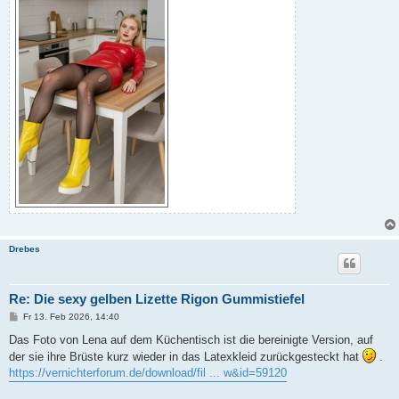
Drebes
Re: Die sexy gelben Lizette Rigon Gummistiefel
B
Fr 13. Feb 2026, 14:40
e
i
Das Foto von Lena auf dem Küchentisch ist die bereinigte Version, auf
t
der sie ihre Brüste kurz wieder in das Latexkleid zurückgesteckt hat
.
r
a
https://vernichterforum.de/download/fil ... w&id=59120
g