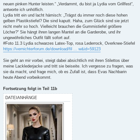
neuen pinken Hunter leisten.“ „Verdammt, du bist ja Lydia vom Grillfest“,
antworte ich unhöflich.
Lydia tritt ein und lacht hämisch: „Trägst du immer noch diese hohen
gelben Plastikstiefel? Die sind kaputt. Haha, zum Glück sind sie jetzt
nicht mehr so ​​hoch. Vielleicht brauchen die Gummistiefel größere
Löcher?“ Sie hängt ihren langen Mantel an die Garderobe, und ihr
ungewöhnliches Outfit fällt sofort auf.
#Foto 11.3 Lydia schwarzes Latex-Top, rosa Lederrock, Overknee-Stiefel
https://vernichterforum.de/download/fil ... w&id=59123
Sie geht an mir vorbei, steigt dabei absichtlich mit ihren Stilettos über
meine Lacklederjacke und tritt sie beiseite. Ich vergesse zu fragen, was
sie da macht, und frage mich, ob es Zufall ist, dass Evas Nachbarin
heute Abend vorbeikommt.
Fortsetzung folgt in Teil 11b
DATEIANHÄNGE