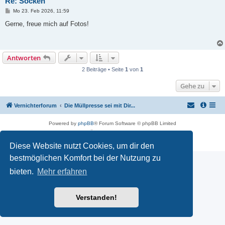
Re: Socken
B
Mo 23. Feb 2026, 11:59
e
i
Gerne, freue mich auf Fotos!
t
r
a
g
Antworten
2 Beiträge • Seite
1
von
1
Gehe zu
Vernichterforum
Die Müllpresse sei mit Dir...
Powered by
phpBB
® Forum Software © phpBB Limited
Deutsche Übersetzung durch
phpBB.de
Datenschutz
|
Nutzungsbedingungen
Diese Website nutzt Cookies, um dir den
bestmöglichen Komfort bei der Nutzung zu
bieten.
Mehr erfahren
Verstanden!