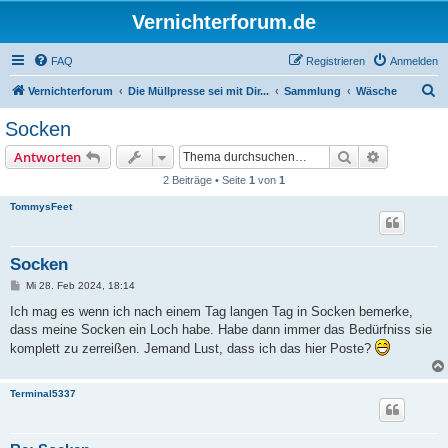
Vernichterforum.de
FAQ
Registrieren
Anmelden
S
Vernichterforum
Die Müllpresse sei mit Dir...
Sammlung
Wäsche
u
Socken
c
Suche
Erweiterte
Antworten
h
2 Beiträge • Seite
1
von
1
e
TommysFeet
Socken
B
Mi 28. Feb 2024, 18:14
e
i
Ich mag es wenn ich nach einem Tag langen Tag in Socken bemerke,
t
dass meine Socken ein Loch habe. Habe dann immer das Bedürfniss sie
r
a
komplett zu zerreißen. Jemand Lust, dass ich das hier Poste?
g
Terminal5337